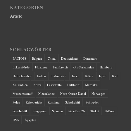
KATEGORIEN
Article
SCHLAGWÖRTER
BALTOPS
Belgien
China
Deutschland
Dänemark
Eckernförde
Flugzeug
Frankreich
Großbritannien
Hamburg
Hubschrauber
Indien
Indonesien
Israel
Italien
Japan
Kiel
Kolumbien
Korea
Laserwaffe
Luftfahrt
Marokko
Museumsschiff
Niederlande
Nord-Ostsee-Kanal
Norwegen
Polen
Reisebericht
Russland
Schulschiff
Schweden
Segelschiff
Singapore
Spanien
Steadfast 26
Türkei
U-Boot
USA
Ägypten