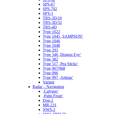
SPS-67
SPS-702
SPY-1
TRS-3D/16
TRS-3D/32
TRS-4D
Type 1022
Type 1045 ‚SAMPSON‘
Type 1046
Type 1048
Type 293
Type 346 ‚Dragon Eye‘
Type 382
Type 517 ‚Pea Sticks‘
Type 967/968
Type 996
Type 997 ‚Artisan‘
Variant
Radar – Navigation
‚Calypso‘
‚Palm Front‘
Don-2
MR-231
NWS-2