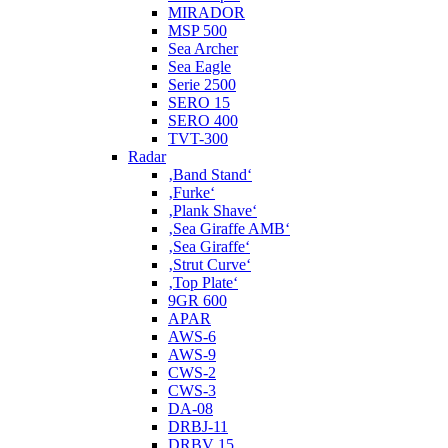
MIRADOR
MSP 500
Sea Archer
Sea Eagle
Serie 2500
SERO 15
SERO 400
TVT-300
Radar
‚Band Stand‘
‚Furke‘
‚Plank Shave‘
‚Sea Giraffe AMB‘
‚Sea Giraffe‘
‚Strut Curve‘
‚Top Plate‘
9GR 600
APAR
AWS-6
AWS-9
CWS-2
CWS-3
DA-08
DRBJ-11
DRBV 15