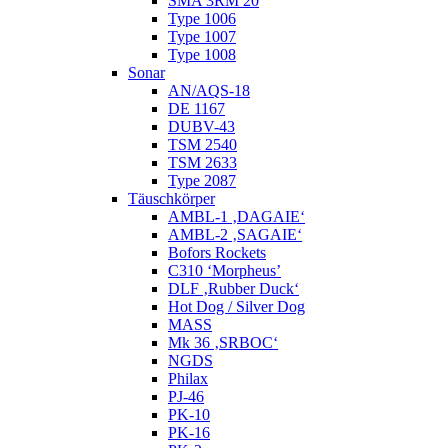
SMA 3RM 20
Type 1006
Type 1007
Type 1008
Sonar
AN/AQS-18
DE 1167
DUBV-43
TSM 2540
TSM 2633
Type 2087
Täuschkörper
AMBL-1 ‚DAGAIE‘
AMBL-2 ‚SAGAIE‘
Bofors Rockets
C310 ‘Morpheus’
DLF ‚Rubber Duck‘
Hot Dog / Silver Dog
MASS
Mk 36 ‚SRBOC‘
NGDS
Philax
PJ-46
PK-10
PK-16