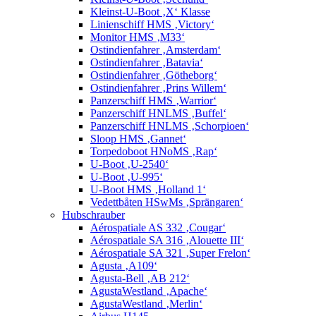
Kleinst-U-Boot ‚X‘ Klasse
Linienschiff HMS ‚Victory‘
Monitor HMS ‚M33‘
Ostindienfahrer ‚Amsterdam‘
Ostindienfahrer ‚Batavia‘
Ostindienfahrer ‚Götheborg‘
Ostindienfahrer ‚Prins Willem‘
Panzerschiff HMS ‚Warrior‘
Panzerschiff HNLMS ‚Buffel‘
Panzerschiff HNLMS ‚Schorpioen‘
Sloop HMS ‚Gannet‘
Torpedoboot HNoMS ‚Rap‘
U-Boot ‚U-2540‘
U-Boot ‚U-995‘
U-Boot HMS ‚Holland 1‘
Vedettbåten HSwMs ‚Sprängaren‘
Hubschrauber
Aérospatiale AS 332 ‚Cougar‘
Aérospatiale SA 316 ‚Alouette III‘
Aérospatiale SA 321 ‚Super Frelon‘
Agusta ‚A109‘
Agusta-Bell ‚AB 212‘
AgustaWestland ‚Apache‘
AgustaWestland ‚Merlin‘