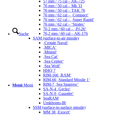
57 mm / 75 cal – AK-725
76 mm / 50 cal – Mk 33
76 mm / 50 cal – TAK 76
76 mm / 62 cal – ‚Compact‘
76 mm / 62 cal – ‚Super Rapid‘
76 mm / 62 cal – ‘Strales’
76,2 mm / 60 cal – ‚PJ-26‘
76,2 mm / 60 cal – AK-176
Suche
SAM (surface-to-air missile)
‚Crotale Naval‘
‚MICA‘
‚Mistral‘
‚Sea Cat‘
‚Sea Ceptor‘
‚Sea Wolf‘
HHQ 7
RIM-166 ‚RAM‘
RIM-66 ‚Standard Missile 1‘
RIM-7 ‚Sea Sparrow‘
Menü
Menü
SA-N-4 ‚Gecko‘
SA-N-9 ‚Gauntlet‘
SeaRAM
Umkhonto-IR
SSM (surface-to-surface missile)
MM 38 ‚Exocet‘