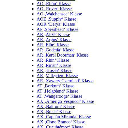
AO ‚Rhön‘ Klasse
AO ‚Rover‘ Klasse
AO ‚Walchensee‘ Klasse
AOE ‚Supply‘ Klasse
AOR ‘Derya‘ Klasse
AP ‚Spearhead‘ Klasse
AR ‚Alizé‘ Klasse
AR ‚Argus‘ Klasse
AR ‚Elbe‘ Klasse
AR ‚Godetia‘ Klasse
AR ‚Karel Doorman‘ Klasse
AR ‚Rhin‘ Klasse
AR ‚Rmah‘ Klasse
AR ‚Trossö‘ Klasse
AR ‚Valkyrien‘ Klasse
AR ‚Xawery Czernicki‘ Klasse
AT ‚Borkum‘ Klasse
AT ‚Helgoland‘ Klasse
AT ‚Wangerooge‘ Klasse
AX ‚Amerigo Vespucci‘ Klasse
AX ‚Baltrum‘ Klasse
AX ‚Brasil‘ Klasse
AX ‚Capitán Miranda‘ Klasse
AX ‚Cisne Branco‘ Klasse
AX ‚Cuauhtémoc‘ Klasse