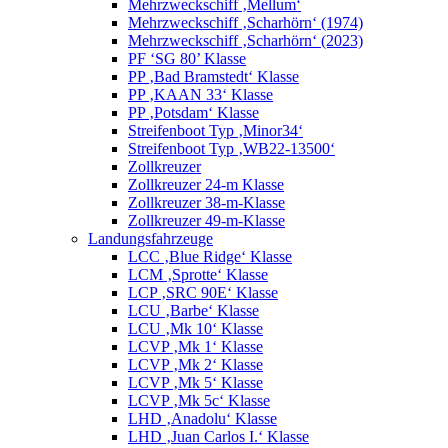
Mehrzweckschiff ‚Mellum‘
Mehrzweckschiff ‚Scharhörn‘ (1974)
Mehrzweckschiff ‚Scharhörn‘ (2023)
PF ‘SG 80’ Klasse
PP ‚Bad Bramstedt‘ Klasse
PP ‚KAAN 33‘ Klasse
PP ‚Potsdam‘ Klasse
Streifenboot Typ ‚Minor34‘
Streifenboot Typ ‚WB22-13500‘
Zollkreuzer
Zollkreuzer 24-m Klasse
Zollkreuzer 38-m-Klasse
Zollkreuzer 49-m-Klasse
Landungsfahrzeuge
LCC ‚Blue Ridge‘ Klasse
LCM ‚Sprotte‘ Klasse
LCP ‚SRC 90E‘ Klasse
LCU ‚Barbe‘ Klasse
LCU ‚Mk 10‘ Klasse
LCVP ‚Mk 1‘ Klasse
LCVP ‚Mk 2‘ Klasse
LCVP ‚Mk 5‘ Klasse
LCVP ‚Mk 5c‘ Klasse
LHD ‚Anadolu‘ Klasse
LHD ‚Juan Carlos I.‘ Klasse