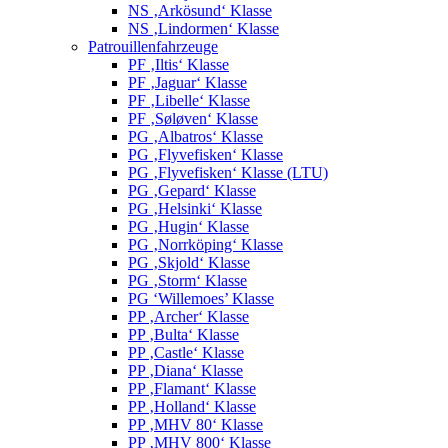
NS ‚Arkösund‘ Klasse
NS ‚Lindormen‘ Klasse
Patrouillenfahrzeuge
PF ‚Iltis‘ Klasse
PF ‚Jaguar‘ Klasse
PF ‚Libelle‘ Klasse
PF ‚Søløven‘ Klasse
PG ‚Albatros‘ Klasse
PG ‚Flyvefisken‘ Klasse
PG ‚Flyvefisken‘ Klasse (LTU)
PG ‚Gepard‘ Klasse
PG ‚Helsinki‘ Klasse
PG ‚Hugin‘ Klasse
PG ‚Norrköping‘ Klasse
PG ‚Skjold‘ Klasse
PG ‚Storm‘ Klasse
PG ‘Willemoes’ Klasse
PP ‚Archer‘ Klasse
PP ‚Bulta‘ Klasse
PP ‚Castle‘ Klasse
PP ‚Diana‘ Klasse
PP ‚Flamant‘ Klasse
PP ‚Holland‘ Klasse
PP ‚MHV 80‘ Klasse
PP ‚MHV 800‘ Klasse