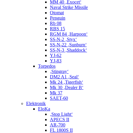
MM 40 ‚Exocet‘
Naval Strike Missile
Otomat
Penguin
Rb 08
RBS 15
RGM 84 ‚Harpoon‘
SS-N-2 ‚Styx‘
SS-N-22 ‚Sunburn‘
SS-N-3 ‚Shaddock‘
YJ-62
YJ-83
Torpedos
‚Stingray‘
DM2 A1 ‚Seal‘
Mk 24 ‚Tigerfish‘
Mk 30 ‚Dealer B‘
Mk 37
SAET-60
Elektronik
EloKa
‚Stop Light‘
APECS II
AR-700
FL 1800S II