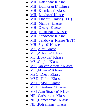
MH ‚Katanpää‘ Klasse
MH ‚Kormoran II‘ Klasse
MH ‚Kulmbach‘ Klasse
MH ‚Landsort‘ Klasse
MH ‚Lindau‘ Klasse (LTU)
MH ‚Mamry‘ Klasse
MH ‚Oksøy‘ Klasse
MH ‚Pulau Fani‘ Klasse
MH ‚Sandown‘ Klasse
MH ‚Sandown‘ Klasse (EST)
MH ‘Styrsö’ Klasse
MS ‚Alta‘ Klasse
MS ‚Arholma‘ Klasse
MS ‚Dokkum‘ Klasse
MS ‚Goplo‘ Klasse
MS ‚Jan van Amstel‘ Klasse
MS ‚M-Serie‘ Klasse
MSC ‚Diest‘ Klasse
MSD ‚Holm‘ Klasse
MSD ‚MSF‘ Klasse
MSD ‘Seehund’ Klasse
MSI ‚Van Straelen‘ Klasse
NB ‚Carlskrona‘ Klasse
NB ‚Hämeenmaa‘ Klasse
NB ‚Pohjanmaa‘ Klasse