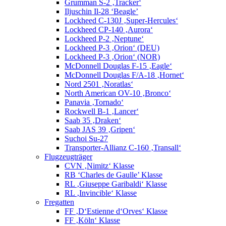
Grumman S-2 ‚Tracker‘
Iljuschin Il-28 ‘Beagle’
Lockheed C-130J ‚Super-Hercules‘
Lockheed CP-140 ‚Aurora‘
Lockheed P-2 ‚Neptune‘
Lockheed P-3 ‚Orion‘ (DEU)
Lockheed P-3 ‚Orion‘ (NOR)
McDonnell Douglas F-15 ‚Eagle‘
McDonnell Douglas F/A-18 ‚Hornet‘
Nord 2501 ‚Noratlas‘
North American OV-10 ‚Bronco‘
Panavia ‚Tornado‘
Rockwell B-1 ‚Lancer‘
Saab 35 ‚Draken‘
Saab JAS 39 ‚Gripen‘
Suchoi Su-27
Transporter-Allianz C-160 ‚Transall‘
Flugzeugträger
CVN ‚Nimitz‘ Klasse
RB ‘Charles de Gaulle’ Klasse
RL ‚Giuseppe Garibaldi‘ Klasse
RL ‚Invincible‘ Klasse
Fregatten
FF ‚D‘Estienne d‘Orves‘ Klasse
FF ‚Köln‘ Klasse