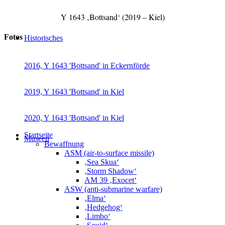
Y 1643 ‚Bottsand‘ (2019 – Kiel)
Fotos
Historisches
2016, Y 1643 'Bottsand' in Eckernförde
2019, Y 1643 'Bottsand' in Kiel
2020, Y 1643 'Bottsand' in Kiel
Startseite
Museen
Bewaffnung
ASM (air-to-surface missile)
‚Sea Skua‘
‚Storm Shadow‘
AM 39 ‚Exocet‘
ASW (anti-submarine warfare)
‚Elma‘
‚Hedgehog‘
‚Limbo‘