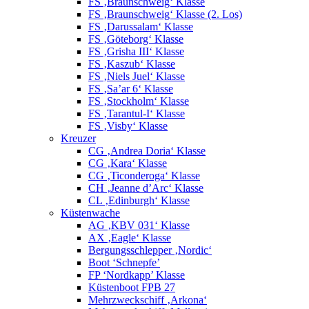
FS ‚Braunschweig‘ Klasse
FS ‚Braunschweig‘ Klasse (2. Los)
FS ‚Darussalam‘ Klasse
FS ‚Göteborg‘ Klasse
FS ‚Grisha III‘ Klasse
FS ‚Kaszub‘ Klasse
FS ‚Niels Juel‘ Klasse
FS ‚Sa’ar 6‘ Klasse
FS ‚Stockholm‘ Klasse
FS ‚Tarantul-I‘ Klasse
FS ‚Visby‘ Klasse
Kreuzer
CG ‚Andrea Doria‘ Klasse
CG ‚Kara‘ Klasse
CG ‚Ticonderoga‘ Klasse
CH ‚Jeanne d’Arc‘ Klasse
CL ‚Edinburgh‘ Klasse
Küstenwache
AG ‚KBV 031‘ Klasse
AX ‚Eagle‘ Klasse
Bergungsschlepper ‚Nordic‘
Boot ‘Schnepfe’
FP ‘Nordkapp’ Klasse
Küstenboot FPB 27
Mehrzweckschiff ‚Arkona‘