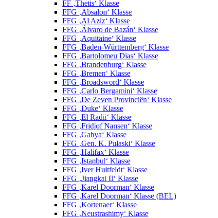
FF ‚Thetis‘ Klasse
FFG ‚Absalon‘ Klasse
FFG ‚Al Aziz‘ Klasse
FFG ‚Álvaro de Bazán‘ Klasse
FFG ‚Aquitaine‘ Klasse
FFG ‚Baden-Württemberg‘ Klasse
FFG ‚Bartolomeu Dias‘ Klasse
FFG ‚Brandenburg‘ Klasse
FFG ‚Bremen‘ Klasse
FFG ‚Broadsword‘ Klasse
FFG ‚Carlo Bergamini‘ Klasse
FFG ‚De Zeven Provinciën‘ Klasse
FFG ‚Duke‘ Klasse
FFG ‚El Radii‘ Klasse
FFG ‚Fridjof Nansen‘ Klasse
FFG ‚Gabya‘ Klasse
FFG ‚Gen. K. Pułaski‘ Klasse
FFG ‚Halifax‘ Klasse
FFG ‚Istanbul‘ Klasse
FFG ‚Iver Huitfeldt‘ Klasse
FFG ‚Jiangkai II‘ Klasse
FFG ‚Karel Doorman‘ Klasse
FFG ‚Karel Doorman‘ Klasse (BEL)
FFG ‚Kortenaer‘ Klasse
FFG ‚Neustrashimy‘ Klasse