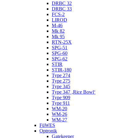
DRBC 32
DRBC 33
FCS-2
LIROD
M-46
Mk 82
Mk 95
RTN-25X
SPG-51
SPG-60
SPG-62
STIR
STIR-180
Type 274
Type 275
Type 345
Type 347 ‚Rice Bowl‘
Type 909
Type 911
WM-20
WM-26
WM-27
FüWES
Optronik
Gatekeeper