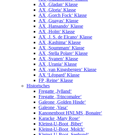
AX ‚Gladan‘ Klasse
AX ‚Gloria‘ Klasse
AX ‚Gorch Fock‘ Klasse
AX ‚Guayas‘ Klasse
AX ‚Hansando‘ Klasse
AX ‚Holm‘ Klasse
AX ‚J. S. de Elcano‘ Klasse
AX ‚Kashima‘ Klasse
AX ‚Soummam‘ Klasse
AX ‚Stella Polare‘ Klasse
AX ‚Svanen‘ Klasse
AX ‚Urania‘ Klasse
AX ‚van Kingsbergen‘ Klasse
AX ‘Léopard’ Klasse
FP ‚Reine‘ Klasse
Historisches
Fregatte ‚Jylland‘
Fregatte ‚Trincomalee‘
Galeone ‚Golden Hinde‘
Galeone ‚Vasa‘
Kanonenboot HNLMS ‚Bonaire‘
Karacke ‚Mary Rose‘
Kleinst-U-Boot ‚Biber‘
Kleinst-U-Boot ‚Molch‘
Kleinst-U-Boot ‚Seehund‘