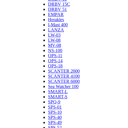
DRBV 15C
DRBV 51
EMPAR
Herakles
I-Mast 400
LANZA
LW-03
LW-08
MV-08
NS-100
OPS-11
OPS-14
OPS-18
SCANTER 2000
SCANTER 4100
SCANTER 6000
Sea Watcher 100
SMART-L
SMART-S
SPQ-9
SPS-01
SPS-10
SPS-40
SPS-49
SPS-52