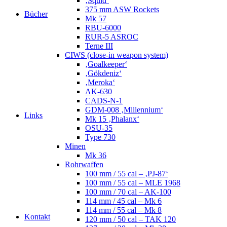
‚Squid‘
375 mm ASW Rockets
Bücher
Mk 57
RBU-6000
RUR-5 ASROC
Terne III
CIWS (close-in weapon system)
‚Goalkeeper‘
‚Gökdeniz‘
‚Meroka‘
AK-630
CADS-N-1
GDM-008 ‚Millennium‘
Links
Mk 15 ‚Phalanx‘
OSU-35
Type 730
Minen
Mk 36
Rohrwaffen
100 mm / 55 cal – ‚PJ-87‘
100 mm / 55 cal – MLE 1968
100 mm / 70 cal – AK-100
114 mm / 45 cal – Mk 6
114 mm / 55 cal – Mk 8
Kontakt
120 mm / 50 cal – TAK 120