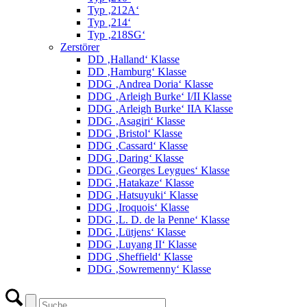
Typ ‚212A‘
Typ ‚214‘
Typ ‚218SG‘
Zerstörer
DD ‚Halland‘ Klasse
DD ‚Hamburg‘ Klasse
DDG ‚Andrea Doria‘ Klasse
DDG ‚Arleigh Burke‘ I/II Klasse
DDG ‚Arleigh Burke‘ IIA Klasse
DDG ‚Asagiri‘ Klasse
DDG ‚Bristol‘ Klasse
DDG ‚Cassard‘ Klasse
DDG ‚Daring‘ Klasse
DDG ‚Georges Leygues‘ Klasse
DDG ‚Hatakaze‘ Klasse
DDG ‚Hatsuyuki‘ Klasse
DDG ‚Iroquois‘ Klasse
DDG ‚L. D. de la Penne‘ Klasse
DDG ‚Lütjens‘ Klasse
DDG ‚Luyang II‘ Klasse
DDG ‚Sheffield‘ Klasse
DDG ‚Sowremenny‘ Klasse