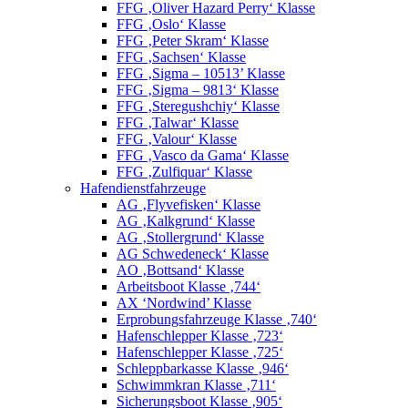
FFG ‚Oliver Hazard Perry‘ Klasse
FFG ‚Oslo‘ Klasse
FFG ‚Peter Skram‘ Klasse
FFG ‚Sachsen‘ Klasse
FFG ‚Sigma – 10513’ Klasse
FFG ‚Sigma – 9813‘ Klasse
FFG ‚Steregushchiy‘ Klasse
FFG ‚Talwar‘ Klasse
FFG ‚Valour‘ Klasse
FFG ‚Vasco da Gama‘ Klasse
FFG ‚Zulfiquar‘ Klasse
Hafendienstfahrzeuge
AG ‚Flyvefisken‘ Klasse
AG ‚Kalkgrund‘ Klasse
AG ‚Stollergrund‘ Klasse
AG Schwedeneck‘ Klasse
AO ‚Bottsand‘ Klasse
Arbeitsboot Klasse ‚744‘
AX ‘Nordwind’ Klasse
Erprobungsfahrzeuge Klasse ‚740‘
Hafenschlepper Klasse ‚723‘
Hafenschlepper Klasse ‚725‘
Schleppbarkasse Klasse ‚946‘
Schwimmkran Klasse ‚711‘
Sicherungsboot Klasse ‚905‘