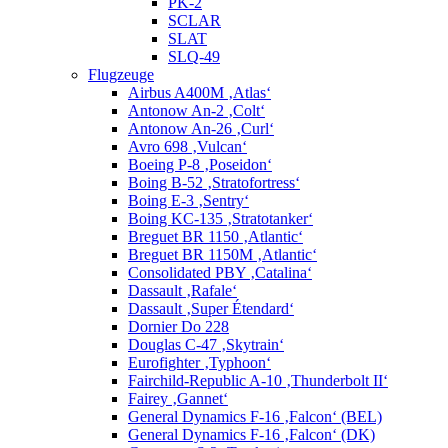
PK-2
SCLAR
SLAT
SLQ-49
Flugzeuge
Airbus A400M ‚Atlas‘
Antonow An-2 ‚Colt‘
Antonow An-26 ‚Curl‘
Avro 698 ‚Vulcan‘
Boeing P-8 ‚Poseidon‘
Boing B-52 ‚Stratofortress‘
Boing E-3 ‚Sentry‘
Boing KC-135 ‚Stratotanker‘
Breguet BR 1150 ‚Atlantic‘
Breguet BR 1150M ‚Atlantic‘
Consolidated PBY ‚Catalina‘
Dassault ‚Rafale‘
Dassault ‚Super Étendard‘
Dornier Do 228
Douglas C-47 ‚Skytrain‘
Eurofighter ‚Typhoon‘
Fairchild-Republic A-10 ‚Thunderbolt II‘
Fairey ‚Gannet‘
General Dynamics F-16 ‚Falcon‘ (BEL)
General Dynamics F-16 ‚Falcon‘ (DK)