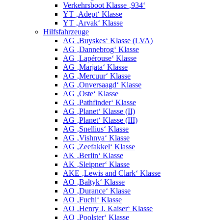
Verkehrsboot Klasse ‚934‘
YT ‚Adept‘ Klasse
YT ‚Arvak‘ Klasse
Hilfsfahrzeuge
AG ‚Buyskes‘ Klasse (LVA)
AG ‚Dannebrog‘ Klasse
AG ‚Lapérouse‘ Klasse
AG ‚Marjata‘ Klasse
AG ‚Mercuur‘ Klasse
AG ‚Onversaagd‘ Klasse
AG ‚Oste‘ Klasse
AG ‚Pathfinder‘ Klasse
AG ‚Planet‘ Klasse (II)
AG ‚Planet‘ Klasse (III)
AG ‚Snellius‘ Klasse
AG ‚Vishnya‘ Klasse
AG ‚Zeefakkel‘ Klasse
AK ‚Berlin‘ Klasse
AK ‚Sleipner‘ Klasse
AKE ‚Lewis and Clark‘ Klasse
AO ‚Bałtyk‘ Klasse
AO ‚Durance‘ Klasse
AO ‚Fuchi‘ Klasse
AO ‚Henry J. Kaiser‘ Klasse
AO ‚Poolster‘ Klasse