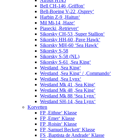
Airbus H145
Bell CH-146 ‚Griffon‘
Bell-Boeing V-22 ‚Osprey‘
Harbin Z-9 ‚Haitun‘
Mil Mi-14 ‚Haze‘
Piasecki ‚Retriever‘
Sikorsky CH-53 ‚Super Stallion‘
Sikorsky HH-60 ‚Pave Hawk‘
Sikorsky MH-60 ‘Sea Hawk’
Sikorsky S-58
Sikorsky S-58 (NL)
Sikorsky S-61 ‚Sea King‘
Westland ‚Sea King‘
Westland ‚Sea King‘ / ‚Commando‘
Westland ‚Sea Lynx‘
Westland Mk 41 ‚Sea King‘
Westland Mk 48 ‚Sea King‘
Westland Mk 88 ‘Sea Lynx’
Westland SH-14 ‚Sea Lynx‘
Korvetten
FP ‚Eithne‘ Klasse
FP ‚Emer‘ Klasse
FP ‚Roisin‘ Klasse
FP ‚Samuel Beckett‘ Klasse
FS ‚Baptista de Andrade‘ Klasse