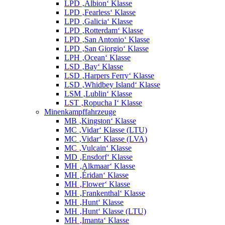
LPD ‚Albion‘ Klasse
LPD ‚Fearless‘ Klasse
LPD ‚Galicia‘ Klasse
LPD ‚Rotterdam‘ Klasse
LPD ‚San Antonio‘ Klasse
LPD ‚San Giorgio‘ Klasse
LPH ‚Ocean‘ Klasse
LSD ‚Bay‘ Klasse
LSD ‚Harpers Ferry‘ Klasse
LSD ‚Whidbey Island‘ Klasse
LSM ‚Lublin‘ Klasse
LST ‚Ropucha I‘ Klasse
Minenkampffahrzeuge
MB ‚Kingston‘ Klasse
MC ‚Vidar‘ Klasse (LTU)
MC ‚Vidar‘ Klasse (LVA)
MC ‚Vulcain‘ Klasse
MD ‚Ensdorf‘ Klasse
MH ‚Alkmaar‘ Klasse
MH ‚Éridan‘ Klasse
MH ‚Flower‘ Klasse
MH ‚Frankenthal‘ Klasse
MH ‚Hunt‘ Klasse
MH ‚Hunt‘ Klasse (LTU)
MH ‚Imanta‘ Klasse