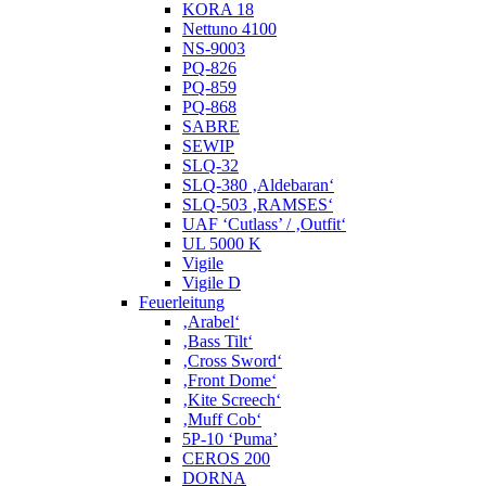
KORA 18
Nettuno 4100
NS-9003
PQ-826
PQ-859
PQ-868
SABRE
SEWIP
SLQ-32
SLQ-380 ‚Aldebaran‘
SLQ-503 ‚RAMSES‘
UAF ‘Cutlass’ / ‚Outfit‘
UL 5000 K
Vigile
Vigile D
Feuerleitung
‚Arabel‘
‚Bass Tilt‘
‚Cross Sword‘
‚Front Dome‘
‚Kite Screech‘
‚Muff Cob‘
5P-10 ‘Puma’
CEROS 200
DORNA