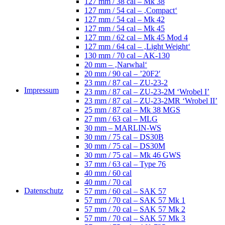
127 mm / 38 cal – Mk 38
127 mm / 54 cal – ‚Compact‘
127 mm / 54 cal – Mk 42
127 mm / 54 cal – Mk 45
127 mm / 62 cal – Mk 45 Mod 4
127 mm / 64 cal – ‚Light Weight‘
130 mm / 70 cal – AK-130
20 mm – ‚Narwhal‘
20 mm / 90 cal – ’20F2′
23 mm / 87 cal – ZU-23-2
Impressum
23 mm / 87 cal – ZU-23-2M ‘Wrobel I’
23 mm / 87 cal – ZU-23-2MR ‘Wrobel II’
25 mm / 87 cal – Mk 38 MGS
27 mm / 63 cal – MLG
30 mm – MARLIN-WS
30 mm / 75 cal – DS30B
30 mm / 75 cal – DS30M
30 mm / 75 cal – Mk 46 GWS
37 mm / 63 cal – Type 76
40 mm / 60 cal
40 mm / 70 cal
Datenschutz
57 mm / 60 cal – SAK 57
57 mm / 70 cal – SAK 57 Mk 1
57 mm / 70 cal – SAK 57 Mk 2
57 mm / 70 cal – SAK 57 Mk 3