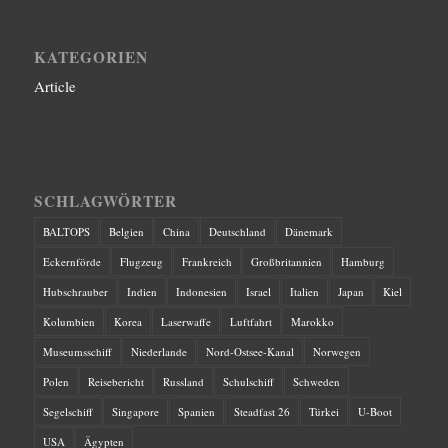
KATEGORIEN
Article
SCHLAGWÖRTER
BALTOPS
Belgien
China
Deutschland
Dänemark
Eckernförde
Flugzeug
Frankreich
Großbritannien
Hamburg
Hubschrauber
Indien
Indonesien
Israel
Italien
Japan
Kiel
Kolumbien
Korea
Laserwaffe
Luftfahrt
Marokko
Museumsschiff
Niederlande
Nord-Ostsee-Kanal
Norwegen
Polen
Reisebericht
Russland
Schulschiff
Schweden
Segelschiff
Singapore
Spanien
Steadfast 26
Türkei
U-Boot
USA
Ägypten