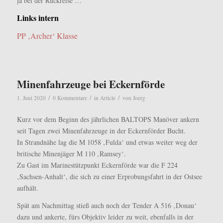
ja bei der Rückreise …
Links intern
PP ‚Archer‘ Klasse
Minenfahrzeuge bei Eckernförde
/
/
/
1. Juni 2020
0 Kommentare
in
Article
von
Joerg
Kurz vor dem Beginn des jährlichen BALTOPS Manöver ankern
seit Tagen zwei Minenfahrzeuge in der Eckernförder Bucht.
In Strandnähe lag die M 1058 ‚Fulda‘ und etwas weiter weg der
britische Minenjäger M 110 ‚Ramsey‘.
Zu Gast im Marinestützpunkt Eckernförde war die F 224
‚Sachsen-Anhalt‘, die sich zu einer Erprobungsfahrt in der Ostsee
aufhält.
Spät am Nachmittag stieß auch noch der Tender A 516 ‚Donau‘
dazu und ankerte, fürs Objektiv leider zu weit, ebenfalls in der