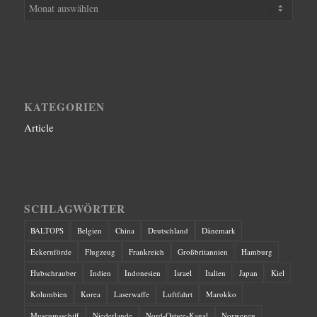
KATEGORIEN
Article
SCHLAGWÖRTER
BALTOPS
Belgien
China
Deutschland
Dänemark
Eckernförde
Flugzeug
Frankreich
Großbritannien
Hamburg
Hubschrauber
Indien
Indonesien
Israel
Italien
Japan
Kiel
Kolumbien
Korea
Laserwaffe
Luftfahrt
Marokko
Museumsschiff
Niederlande
Nord-Ostsee-Kanal
Norwegen