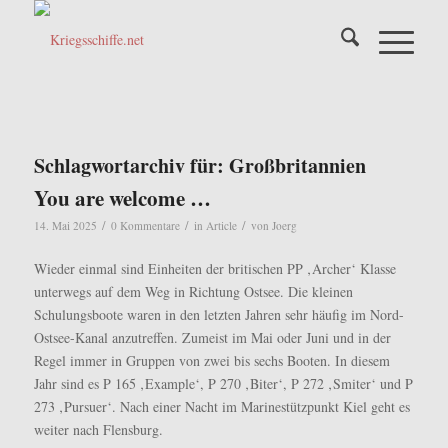
Schlagwortarchiv für:
Großbritannien
You are welcome …
/
/
/
14. Mai 2025
0 Kommentare
in
Article
von
Joerg
Wieder einmal sind Einheiten der britischen PP ‚Archer‘ Klasse
unterwegs auf dem Weg in Richtung Ostsee. Die kleinen
Schulungsboote waren in den letzten Jahren sehr häufig im Nord-
Ostsee-Kanal anzutreffen. Zumeist im Mai oder Juni und in der
Regel immer in Gruppen von zwei bis sechs Booten. In diesem
Jahr sind es P 165 ‚Example‘, P 270 ‚Biter‘, P 272 ‚Smiter‘ und P
273 ‚Pursuer‘. Nach einer Nacht im Marinestützpunkt Kiel geht es
weiter nach Flensburg.