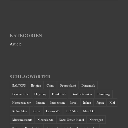
KATEGORIEN
Article
SCHLAGWÖRTER
BALTOPS
Belgien
China
Deutschland
Dänemark
Eckernförde
Flugzeug
Frankreich
Großbritannien
Hamburg
Hubschrauber
Indien
Indonesien
Israel
Italien
Japan
Kiel
Kolumbien
Korea
Laserwaffe
Luftfahrt
Marokko
Museumsschiff
Niederlande
Nord-Ostsee-Kanal
Norwegen