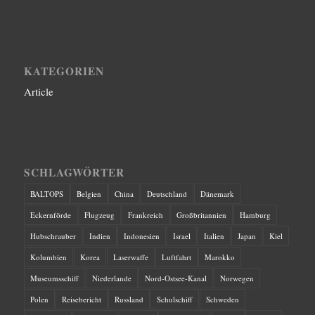
KATEGORIEN
Article
SCHLAGWÖRTER
BALTOPS
Belgien
China
Deutschland
Dänemark
Eckernförde
Flugzeug
Frankreich
Großbritannien
Hamburg
Hubschrauber
Indien
Indonesien
Israel
Italien
Japan
Kiel
Kolumbien
Korea
Laserwaffe
Luftfahrt
Marokko
Museumsschiff
Niederlande
Nord-Ostsee-Kanal
Norwegen
Polen
Reisebericht
Russland
Schulschiff
Schweden