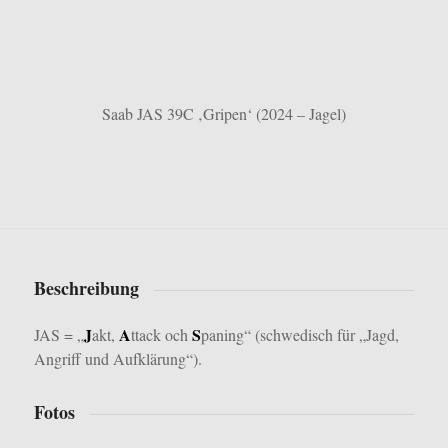
Saab JAS 39C ‚Gripen‘ (2024 – Jagel)
Beschreibung
J
A
S
JAS = „
akt,
ttack och
paning“ (schwedisch für „Jagd,
Angriff und Aufklärung“).
Fotos