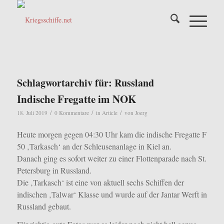
Schlagwortarchiv für:
Russland
Indische Fregatte im NOK
/
/
/
18. Juli 2019
0 Kommentare
in
Article
von
Joerg
Heute morgen gegen 04:30 Uhr kam die indische Fregatte F
50 ‚Tarkasch‘ an der Schleusenanlage in Kiel an.
Danach ging es sofort weiter zu einer Flottenparade nach St.
Petersburg in Russland.
Die ‚Tarkasch‘ ist eine von aktuell sechs Schiffen der
indischen ‚Talwar‘ Klasse und wurde auf der Jantar Werft in
Russland gebaut.