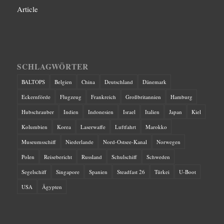
Article
SCHLAGWÖRTER
BALTOPS
Belgien
China
Deutschland
Dänemark
Eckernförde
Flugzeug
Frankreich
Großbritannien
Hamburg
Hubschrauber
Indien
Indonesien
Israel
Italien
Japan
Kiel
Kolumbien
Korea
Laserwaffe
Luftfahrt
Marokko
Museumsschiff
Niederlande
Nord-Ostsee-Kanal
Norwegen
Polen
Reisebericht
Russland
Schulschiff
Schweden
Segelschiff
Singapore
Spanien
Steadfast 26
Türkei
U-Boot
USA
Ägypten