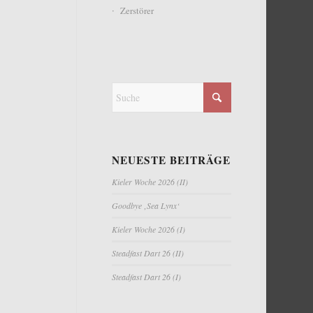
Zerstörer
NEUESTE BEITRÄGE
Kieler Woche 2026 (II)
Goodbye ‚Sea Lynx‘
Kieler Woche 2026 (I)
Steadfast Dart 26 (II)
Steadfast Dart 26 (I)