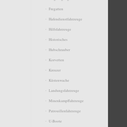
Fregatten
Hafendienstfahrzeuge
Hilfsfahrzeuge
Historisches
Hubschrauber
Korvetten
Kreuzer
Küstenwache
Landungsfahrzeuge
Minenkampffahrzeuge
Patrouillenfahrzeuge
U-Boote