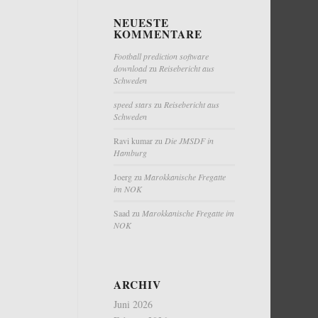
NEUESTE
KOMMENTARE
Football prediction software
download
zu
Reisebericht aus
Schweden
speed stars
zu
Reisebericht aus
Schweden
Ravi kumar
zu
Die JMSDF in
Hamburg
Joerg
zu
Marokkanische Fregatte
im NOK
Saad
zu
Marokkanische Fregatte im
NOK
ARCHIV
Juni 2026