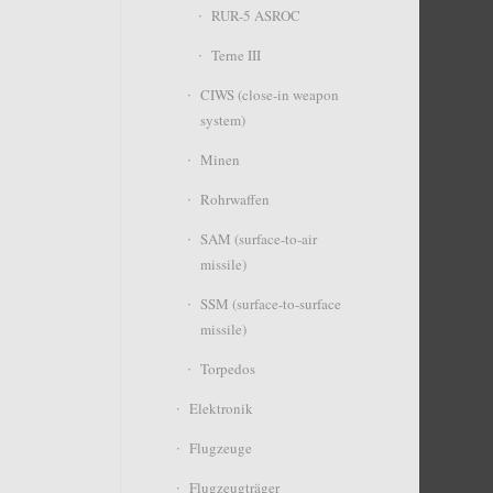
RUR-5 ASROC
Terne III
CIWS (close-in weapon
system)
Minen
Rohrwaffen
SAM (surface-to-air
missile)
SSM (surface-to-surface
missile)
Torpedos
Elektronik
Flugzeuge
Flugzeugträger