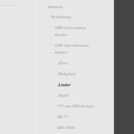
Startseite
Bewaffnung
ASM (air-to-surface
missile)
ASW (anti-submarine
warfare)
‚Elma‘
‚Hedgehog‘
‚Limbo‘
‚Squid‘
375 mm ASW Rockets
Mk 57
RBU-6000