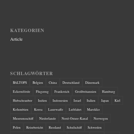
KATEGORIEN
Article
SCHLAGWÖRTER
BALTOPS
Belgien
China
Deutschland
Dänemark
Eckernförde
Flugzeug
Frankreich
Großbritannien
Hamburg
Hubschrauber
Indien
Indonesien
Israel
Italien
Japan
Kiel
Kolumbien
Korea
Laserwaffe
Luftfahrt
Marokko
Museumsschiff
Niederlande
Nord-Ostsee-Kanal
Norwegen
Polen
Reisebericht
Russland
Schulschiff
Schweden