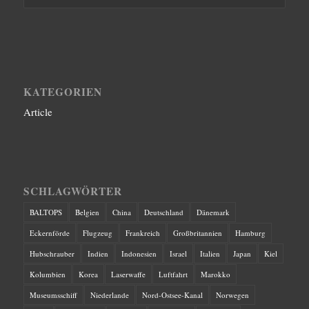
KATEGORIEN
Article
SCHLAGWÖRTER
BALTOPS
Belgien
China
Deutschland
Dänemark
Eckernförde
Flugzeug
Frankreich
Großbritannien
Hamburg
Hubschrauber
Indien
Indonesien
Israel
Italien
Japan
Kiel
Kolumbien
Korea
Laserwaffe
Luftfahrt
Marokko
Museumsschiff
Niederlande
Nord-Ostsee-Kanal
Norwegen