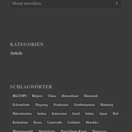
KATEGORIEN
Article
SCHLAGWÖRTER
BALTOPS
Belgien
China
Deutschland
Dänemark
Eckernförde
Flugzeug
Frankreich
Großbritannien
Hamburg
Hubschrauber
Indien
Indonesien
Israel
Italien
Japan
Kiel
Kolumbien
Korea
Laserwaffe
Luftfahrt
Marokko
Museumsschiff
Niederlande
Nord-Ostsee-Kanal
Norwegen