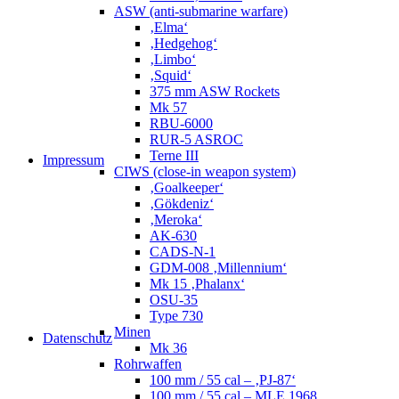
ASW (anti-submarine warfare)
‚Elma‘
‚Hedgehog‘
‚Limbo‘
‚Squid‘
375 mm ASW Rockets
Mk 57
RBU-6000
RUR-5 ASROC
Terne III
Impressum
CIWS (close-in weapon system)
‚Goalkeeper‘
‚Gökdeniz‘
‚Meroka‘
AK-630
CADS-N-1
GDM-008 ‚Millennium‘
Mk 15 ‚Phalanx‘
OSU-35
Type 730
Minen
Datenschutz
Mk 36
Rohrwaffen
100 mm / 55 cal – ‚PJ-87‘
100 mm / 55 cal – MLE 1968