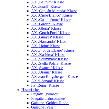
AX ‚Baltrum‘ Klasse
AX ‚Brasil‘ Klasse
AX ‚Capitán Miranda‘ Klasse
AX ‚Cisne Branco‘ Klasse
AX ‚Cuauhtémoc‘ Klasse
AX ‚Gladan‘ Klasse
AX ‚Gloria‘ Klasse
AX ‚Gorch Fock‘ Klasse
AX ‚Guayas‘ Klasse
AX ‚Hansando‘ Klasse
AX ‚Holm‘ Klasse
AX ‚J. S. de Elcano‘ Klasse
AX ‚Kashima‘ Klasse
AX ‚Soummam‘ Klasse
AX ‚Stella Polare‘ Klasse
AX ‚Svanen‘ Klasse
AX ‚Urania‘ Klasse
AX ‚van Kingsbergen‘ Klasse
AX ‘Léopard’ Klasse
FP ‚Reine‘ Klasse
Historisches
Fregatte ‚Jylland‘
Fregatte ‚Trincomalee‘
Galeone ‚Golden Hinde‘
Galeone ‚Vasa‘