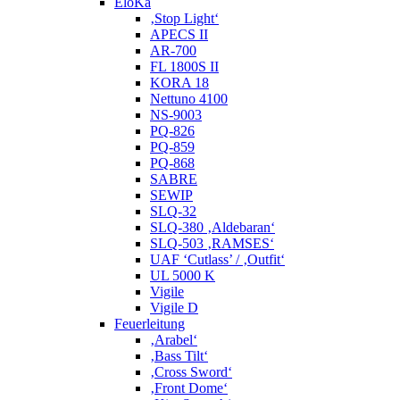
EloKa
‚Stop Light‘
APECS II
AR-700
FL 1800S II
KORA 18
Nettuno 4100
NS-9003
PQ-826
PQ-859
PQ-868
SABRE
SEWIP
SLQ-32
SLQ-380 ‚Aldebaran‘
SLQ-503 ‚RAMSES‘
UAF ‘Cutlass’ / ‚Outfit‘
UL 5000 K
Vigile
Vigile D
Feuerleitung
‚Arabel‘
‚Bass Tilt‘
‚Cross Sword‘
‚Front Dome‘