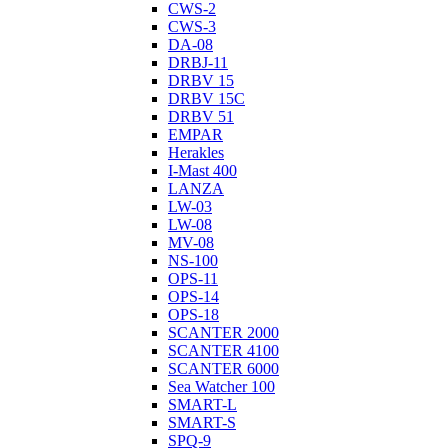
CWS-2
CWS-3
DA-08
DRBJ-11
DRBV 15
DRBV 15C
DRBV 51
EMPAR
Herakles
I-Mast 400
LANZA
LW-03
LW-08
MV-08
NS-100
OPS-11
OPS-14
OPS-18
SCANTER 2000
SCANTER 4100
SCANTER 6000
Sea Watcher 100
SMART-L
SMART-S
SPQ-9