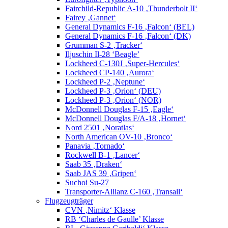
Fairchild-Republic A-10 ‚Thunderbolt II‘
Fairey ‚Gannet‘
General Dynamics F-16 ‚Falcon‘ (BEL)
General Dynamics F-16 ‚Falcon‘ (DK)
Grumman S-2 ‚Tracker‘
Iljuschin Il-28 ‘Beagle’
Lockheed C-130J ‚Super-Hercules‘
Lockheed CP-140 ‚Aurora‘
Lockheed P-2 ‚Neptune‘
Lockheed P-3 ‚Orion‘ (DEU)
Lockheed P-3 ‚Orion‘ (NOR)
McDonnell Douglas F-15 ‚Eagle‘
McDonnell Douglas F/A-18 ‚Hornet‘
Nord 2501 ‚Noratlas‘
North American OV-10 ‚Bronco‘
Panavia ‚Tornado‘
Rockwell B-1 ‚Lancer‘
Saab 35 ‚Draken‘
Saab JAS 39 ‚Gripen‘
Suchoi Su-27
Transporter-Allianz C-160 ‚Transall‘
Flugzeugträger
CVN ‚Nimitz‘ Klasse
RB ‘Charles de Gaulle’ Klasse