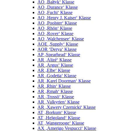
AO ‚Bałtyk‘ Klasse
AO ‚Durance‘ Klasse
AO ‚Fuchi‘ Klasse
AO ‚Henry J. Kaiser‘ Klasse
AO ‚Poolster‘ Klasse
AO ‚Rhön‘ Klasse
AO ‚Rover‘ Klasse
AO ‚Walchensee‘ Klasse
AOE ‚Supply‘ Klasse
AOR ‘Derya‘ Klasse
AP ‚Spearhead‘ Klasse
AR ‚Alizé‘ Klasse
AR ‚Argus‘ Klasse
AR ‚Elbe‘ Klasse
AR ‚Godetia‘ Klasse
AR ‚Karel Doorman‘ Klasse
AR ‚Rhin‘ Klasse
AR ‚Rmah‘ Klasse
AR ‚Trossö‘ Klasse
AR ‚Valkyrien‘ Klasse
AR ‚Xawery Czernicki‘ Klasse
AT ‚Borkum‘ Klasse
AT ‚Helgoland‘ Klasse
AT ‚Wangerooge‘ Klasse
AX ‚Amerigo Vespucci‘ Klasse