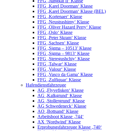
FFG ‚Jiangkai II‘ Klasse
FFG ‚Karel Doorman‘ Klasse
FFG ‚Karel Doorman‘ Klasse (BEL)
FFG ‚Kortenaer‘ Klasse
FFG ‚Neustrashimy‘ Klasse
FFG ‚Oliver Hazard Perry‘ Klasse
FFG ‚Oslo‘ Klasse
FFG ‚Peter Skram‘ Klasse
FFG ‚Sachsen‘ Klasse
FFG ‚Sigma – 10513’ Klasse
FFG ‚Sigma – 9813‘ Klasse
FFG ‚Steregushchiy‘ Klasse
FFG ‚Talwar‘ Klasse
FFG ‚Valour‘ Klasse
FFG ‚Vasco da Gama‘ Klasse
FFG ‚Zulfiquar‘ Klasse
Hafendienstfahrzeuge
AG ‚Flyvefisken‘ Klasse
AG ‚Kalkgrund‘ Klasse
AG ‚Stollergrund‘ Klasse
AG Schwedeneck‘ Klasse
AO ‚Bottsand‘ Klasse
Arbeitsboot Klasse ‚744‘
AX ‘Nordwind’ Klasse
Erprobungsfahrzeuge Klasse ‚740‘