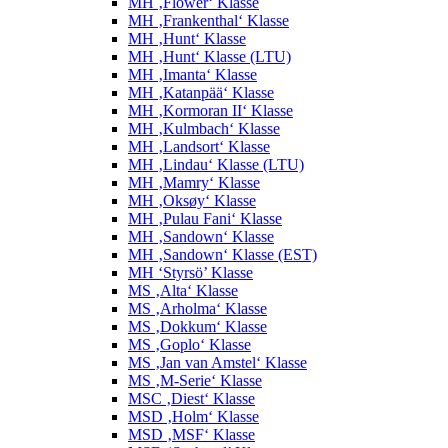
MH ‚Flower‘ Klasse
MH ‚Frankenthal‘ Klasse
MH ‚Hunt‘ Klasse
MH ‚Hunt‘ Klasse (LTU)
MH ‚Imanta‘ Klasse
MH ‚Katanpää‘ Klasse
MH ‚Kormoran II‘ Klasse
MH ‚Kulmbach‘ Klasse
MH ‚Landsort‘ Klasse
MH ‚Lindau‘ Klasse (LTU)
MH ‚Mamry‘ Klasse
MH ‚Oksøy‘ Klasse
MH ‚Pulau Fani‘ Klasse
MH ‚Sandown‘ Klasse
MH ‚Sandown‘ Klasse (EST)
MH ‘Styrsö’ Klasse
MS ‚Alta‘ Klasse
MS ‚Arholma‘ Klasse
MS ‚Dokkum‘ Klasse
MS ‚Goplo‘ Klasse
MS ‚Jan van Amstel‘ Klasse
MS ‚M-Serie‘ Klasse
MSC ‚Diest‘ Klasse
MSD ‚Holm‘ Klasse
MSD ‚MSF‘ Klasse