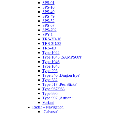
SPS-01
SPS-10
SPS-40
SPS-49
SPS-52
SPS-67
SPS-702
SPY-1
TRS-3D/16
TRS-3D/32
TRS-4D
Type 1022
Type 1045 ‚SAMPSON‘
Type 1046
Type 1048
Type 293
Type 346 ‚Dragon Eye‘
Type 382
Type 517 ‚Pea Sticks‘
Type 967/968
Type 996
Type 997 ‚Artisan‘
Variant
Radar – Navigation
‚Calypso‘