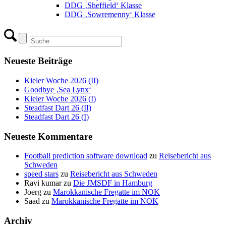
DDG ‚Sheffield‘ Klasse
DDG ‚Sowremenny‘ Klasse
Neueste Beiträge
Kieler Woche 2026 (II)
Goodbye ‚Sea Lynx‘
Kieler Woche 2026 (I)
Steadfast Dart 26 (II)
Steadfast Dart 26 (I)
Neueste Kommentare
Football prediction software download
zu
Reisebericht aus
Schweden
speed stars
zu
Reisebericht aus Schweden
Ravi kumar
zu
Die JMSDF in Hamburg
Joerg
zu
Marokkanische Fregatte im NOK
Saad
zu
Marokkanische Fregatte im NOK
Archiv