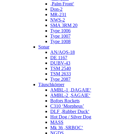
‚Palm Front‘
Don-2
MR-231
NWS-2
SMA 3RM 20
Type 1006
Type 1007
Type 1008
Sonar
AN/AQS-18
DE 1167
DUBV-43
TSM 2540
TSM 2633
Type 2087
Täuschkörper
AMBL-1 ‚DAGAIE‘
AMBL-2 ‚SAGAIE‘
Bofors Rockets
C310 ‘Morpheus’
DLF ‚Rubber Duck‘
Hot Dog / Silver Dog
MASS
Mk 36 ‚SRBOC‘
NGDS