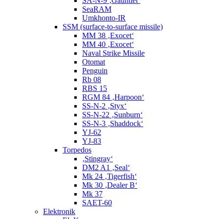
SA-N-9 ‚Gauntlet‘
SeaRAM
Umkhonto-IR
SSM (surface-to-surface missile)
MM 38 ‚Exocet‘
MM 40 ‚Exocet‘
Naval Strike Missile
Otomat
Penguin
Rb 08
RBS 15
RGM 84 ‚Harpoon‘
SS-N-2 ‚Styx‘
SS-N-22 ‚Sunburn‘
SS-N-3 ‚Shaddock‘
YJ-62
YJ-83
Torpedos
‚Stingray‘
DM2 A1 ‚Seal‘
Mk 24 ‚Tigerfish‘
Mk 30 ‚Dealer B‘
Mk 37
SAET-60
Elektronik