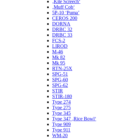
‚Kite Screech‘
‚Muff Cob‘
5P-10 ‘Puma’
CEROS 200
DORNA
DRBC 32
DRBC 33
FCS-2
LIROD
M-46
Mk 82
Mk 95
RTN-25X
SPG-51
SPG-60
SPG-62
STIR
STIR-180
Type 274
Type 275
Type 345
Type 347 ‚Rice Bowl‘
Type 909
Type 911
WM-20