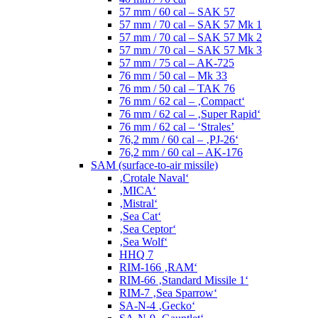
57 mm / 60 cal – SAK 57
57 mm / 70 cal – SAK 57 Mk 1
57 mm / 70 cal – SAK 57 Mk 2
57 mm / 70 cal – SAK 57 Mk 3
57 mm / 75 cal – AK-725
76 mm / 50 cal – Mk 33
76 mm / 50 cal – TAK 76
76 mm / 62 cal – ‚Compact‘
76 mm / 62 cal – ‚Super Rapid‘
76 mm / 62 cal – ‘Strales’
76,2 mm / 60 cal – ‚PJ-26‘
76,2 mm / 60 cal – AK-176
SAM (surface-to-air missile)
‚Crotale Naval‘
‚MICA‘
‚Mistral‘
‚Sea Cat‘
‚Sea Ceptor‘
‚Sea Wolf‘
HHQ 7
RIM-166 ‚RAM‘
RIM-66 ‚Standard Missile 1‘
RIM-7 ‚Sea Sparrow‘
SA-N-4 ‚Gecko‘