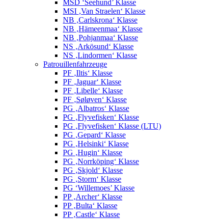
MSD ‘Seehund’ Klasse
MSI ‚Van Straelen‘ Klasse
NB ‚Carlskrona‘ Klasse
NB ‚Hämeenmaa‘ Klasse
NB ‚Pohjanmaa‘ Klasse
NS ‚Arkösund‘ Klasse
NS ‚Lindormen‘ Klasse
Patrouillenfahrzeuge
PF ‚Iltis‘ Klasse
PF ‚Jaguar‘ Klasse
PF ‚Libelle‘ Klasse
PF ‚Søløven‘ Klasse
PG ‚Albatros‘ Klasse
PG ‚Flyvefisken‘ Klasse
PG ‚Flyvefisken‘ Klasse (LTU)
PG ‚Gepard‘ Klasse
PG ‚Helsinki‘ Klasse
PG ‚Hugin‘ Klasse
PG ‚Norrköping‘ Klasse
PG ‚Skjold‘ Klasse
PG ‚Storm‘ Klasse
PG ‘Willemoes’ Klasse
PP ‚Archer‘ Klasse
PP ‚Bulta‘ Klasse
PP ‚Castle‘ Klasse