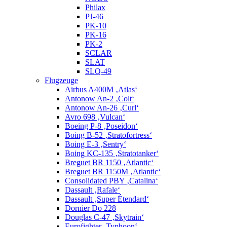
Philax
PJ-46
PK-10
PK-16
PK-2
SCLAR
SLAT
SLQ-49
Flugzeuge
Airbus A400M ‚Atlas‘
Antonow An-2 ‚Colt‘
Antonow An-26 ‚Curl‘
Avro 698 ‚Vulcan‘
Boeing P-8 ‚Poseidon‘
Boing B-52 ‚Stratofortress‘
Boing E-3 ‚Sentry‘
Boing KC-135 ‚Stratotanker‘
Breguet BR 1150 ‚Atlantic‘
Breguet BR 1150M ‚Atlantic‘
Consolidated PBY ‚Catalina‘
Dassault ‚Rafale‘
Dassault ‚Super Étendard‘
Dornier Do 228
Douglas C-47 ‚Skytrain‘
Eurofighter ‚Typhoon‘