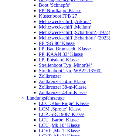
Boot ‘Schnepfe’
FP ‘Nordkapp’ Klasse
Küstenboot FPB 27
Mehrzweckschiff ‚Arkona‘
Mehrzweckschiff ‚Mellum‘
Mehrzweckschiff ‚Scharhörn‘ (1974)
Mehrzweckschiff ‚Scharhörn‘ (2023)
PF ‘SG 80’ Klasse
PP ‚Bad Bramstedt‘ Klasse
PP ‚KAAN 33‘ Klasse
PP ‚Potsdam‘ Klasse
Streifenboot Typ ‚Minor34‘
Streifenboot Typ ‚WB22-13500‘
Zollkreuzer
Zollkreuzer 24-m Klasse
Zollkreuzer 38-m-Klasse
Zollkreuzer 49-m-Klasse
Landungsfahrzeuge
LCC ‚Blue Ridge‘ Klasse
LCM ‚Sprotte‘ Klasse
LCP ‚SRC 90E‘ Klasse
LCU ‚Barbe‘ Klasse
LCU ‚Mk 10‘ Klasse
LCVP ‚Mk 1‘ Klasse