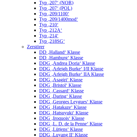
Typ ‚207‘ (NOR)
Typ ‚207‘ (POL)
Typ ‚209/1100‘
Typ ‚209/1400mod‘
Typ ‚210‘
Typ ‚212A‘
Typ ‚214‘
Typ ‚218SG‘
Zerstörer
DD ‚Halland‘ Klasse
DD ‚Hamburg‘ Klasse
DDG ‚Andrea Doria‘ Klasse
DDG ‚Arleigh Burke‘ I/II Klasse
DDG ‚Arleigh Burke‘ IIA Klasse
DDG ‚Asagiri‘ Klasse
DDG ‚Bristol‘ Klasse
DDG ‚Cassard‘ Klasse
DDG ‚Daring‘ Klasse
DDG ‚Georges Leygues‘ Klasse
DDG ‚Hatakaze‘ Klasse
DDG ‚Hatsuyuki‘ Klasse
DDG ‚Iroquois‘ Klasse
DDG ‚L. D. de la Penne‘ Klasse
DDG ‚Lütjens‘ Klasse
DDG ‚Luyang II‘ Klasse