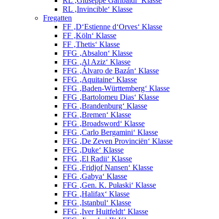
RL ‚Giuseppe Garibaldi‘ Klasse
RL ‚Invincible‘ Klasse
Fregatten
FF ‚D‘Estienne d‘Orves‘ Klasse
FF ‚Köln‘ Klasse
FF ‚Thetis‘ Klasse
FFG ‚Absalon‘ Klasse
FFG ‚Al Aziz‘ Klasse
FFG ‚Álvaro de Bazán‘ Klasse
FFG ‚Aquitaine‘ Klasse
FFG ‚Baden-Württemberg‘ Klasse
FFG ‚Bartolomeu Dias‘ Klasse
FFG ‚Brandenburg‘ Klasse
FFG ‚Bremen‘ Klasse
FFG ‚Broadsword‘ Klasse
FFG ‚Carlo Bergamini‘ Klasse
FFG ‚De Zeven Provinciën‘ Klasse
FFG ‚Duke‘ Klasse
FFG ‚El Radii‘ Klasse
FFG ‚Fridjof Nansen‘ Klasse
FFG ‚Gabya‘ Klasse
FFG ‚Gen. K. Pułaski‘ Klasse
FFG ‚Halifax‘ Klasse
FFG ‚Istanbul‘ Klasse
FFG ‚Iver Huitfeldt‘ Klasse