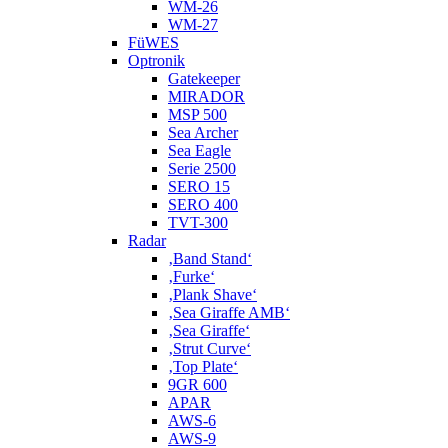
WM-26
WM-27
FüWES
Optronik
Gatekeeper
MIRADOR
MSP 500
Sea Archer
Sea Eagle
Serie 2500
SERO 15
SERO 400
TVT-300
Radar
‚Band Stand‘
‚Furke‘
‚Plank Shave‘
‚Sea Giraffe AMB‘
‚Sea Giraffe‘
‚Strut Curve‘
‚Top Plate‘
9GR 600
APAR
AWS-6
AWS-9