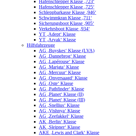
Hafenschlepper Klasse ‚723‘
Hafenschlepper Klasse ‚725‘
Schleppbarkasse Klasse ‚946‘
Schwimmkran Klasse ‚711‘
Sicherungsboot Klasse ‚905‘
Verkehrsboot Klasse ‚934‘
YT ‚Adept‘ Klasse
YT ‚Arvak‘ Klasse
Hilfsfahrzeuge
AG ‚Buyskes‘ Klasse (LVA)
AG ‚Dannebrog‘ Klasse
AG ‚Lapérouse‘ Klasse
AG ‚Marjata‘ Klasse
AG ‚Mercuur‘ Klasse
AG ‚Onversaagd‘ Klasse
AG ‚Oste‘ Klasse
AG ‚Pathfinder‘ Klasse
AG ‚Planet‘ Klasse (II)
AG ‚Planet‘ Klasse (III)
AG ‚Snellius‘ Klasse
AG ‚Vishnya‘ Klasse
AG ‚Zeefakkel‘ Klasse
AK ‚Berlin‘ Klasse
AK ‚Sleipner‘ Klasse
AKE ‚Lewis and Clark‘ Klasse