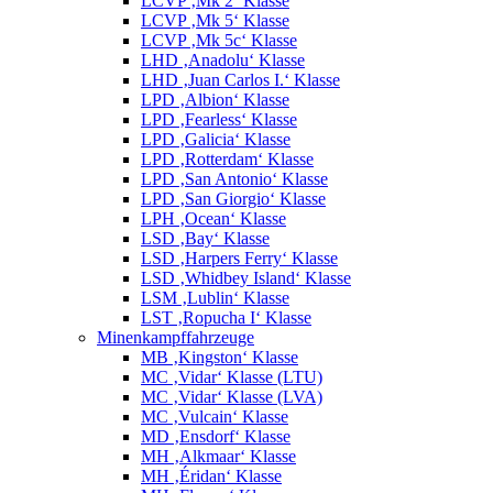
LCVP ‚Mk 2‘ Klasse
LCVP ‚Mk 5‘ Klasse
LCVP ‚Mk 5c‘ Klasse
LHD ‚Anadolu‘ Klasse
LHD ‚Juan Carlos I.‘ Klasse
LPD ‚Albion‘ Klasse
LPD ‚Fearless‘ Klasse
LPD ‚Galicia‘ Klasse
LPD ‚Rotterdam‘ Klasse
LPD ‚San Antonio‘ Klasse
LPD ‚San Giorgio‘ Klasse
LPH ‚Ocean‘ Klasse
LSD ‚Bay‘ Klasse
LSD ‚Harpers Ferry‘ Klasse
LSD ‚Whidbey Island‘ Klasse
LSM ‚Lublin‘ Klasse
LST ‚Ropucha I‘ Klasse
Minenkampffahrzeuge
MB ‚Kingston‘ Klasse
MC ‚Vidar‘ Klasse (LTU)
MC ‚Vidar‘ Klasse (LVA)
MC ‚Vulcain‘ Klasse
MD ‚Ensdorf‘ Klasse
MH ‚Alkmaar‘ Klasse
MH ‚Éridan‘ Klasse