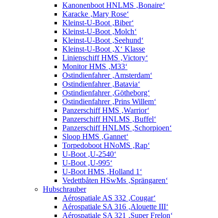
Kanonenboot HNLMS ‚Bonaire‘
Karacke ‚Mary Rose‘
Kleinst-U-Boot ‚Biber‘
Kleinst-U-Boot ‚Molch‘
Kleinst-U-Boot ‚Seehund‘
Kleinst-U-Boot ‚X‘ Klasse
Linienschiff HMS ‚Victory‘
Monitor HMS ‚M33‘
Ostindienfahrer ‚Amsterdam‘
Ostindienfahrer ‚Batavia‘
Ostindienfahrer ‚Götheborg‘
Ostindienfahrer ‚Prins Willem‘
Panzerschiff HMS ‚Warrior‘
Panzerschiff HNLMS ‚Buffel‘
Panzerschiff HNLMS ‚Schorpioen‘
Sloop HMS ‚Gannet‘
Torpedoboot HNoMS ‚Rap‘
U-Boot ‚U-2540‘
U-Boot ‚U-995‘
U-Boot HMS ‚Holland 1‘
Vedettbåten HSwMs ‚Sprängaren‘
Hubschrauber
Aérospatiale AS 332 ‚Cougar‘
Aérospatiale SA 316 ‚Alouette III‘
Aérospatiale SA 321 ‚Super Frelon‘