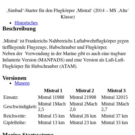
‚Simbad‘-Starter für den Flugkörper ‚Mistral‘ (2014 – MS ‚Alta‘
Klasse)
Historisches
Beschreibung
‚Mistral‘ ist Frankreichs Nahbereichs Luftabwehrflugkörper gegen
tieffliegende Flugzeuge, Hubschrauber und Flugkörper.
Neben der Verwendung in der Marine gibt es auch eine tragbare
Infanterie Version (MANPADS) und eine Version als Luft-Luft-
Flugkörper für Hubschrauber (ATAM).
Versionen
Museen
Mistral 1
Mistral 2
Mistral 3
Einsatz:
1988
1998
2015
Mach
Mach
Mach
Geschwindigkeit:
2,5
2,6
2,7
Reichweite:
5 km
6 km
7 km
Gipfelhöhe:
3 km
3 km
3 km
Marine-Startsysteme