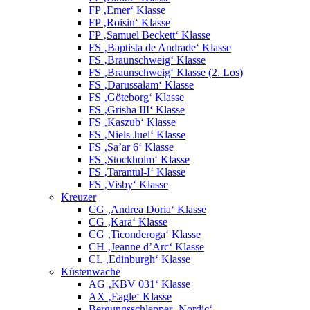
FP ‚Emer‘ Klasse
FP ‚Roisin‘ Klasse
FP ‚Samuel Beckett‘ Klasse
FS ‚Baptista de Andrade‘ Klasse
FS ‚Braunschweig‘ Klasse
FS ‚Braunschweig‘ Klasse (2. Los)
FS ‚Darussalam‘ Klasse
FS ‚Göteborg‘ Klasse
FS ‚Grisha III‘ Klasse
FS ‚Kaszub‘ Klasse
FS ‚Niels Juel‘ Klasse
FS ‚Sa’ar 6‘ Klasse
FS ‚Stockholm‘ Klasse
FS ‚Tarantul-I‘ Klasse
FS ‚Visby‘ Klasse
Kreuzer
CG ‚Andrea Doria‘ Klasse
CG ‚Kara‘ Klasse
CG ‚Ticonderoga‘ Klasse
CH ‚Jeanne d’Arc‘ Klasse
CL ‚Edinburgh‘ Klasse
Küstenwache
AG ‚KBV 031‘ Klasse
AX ‚Eagle‘ Klasse
Bergungsschlepper ‚Nordic‘