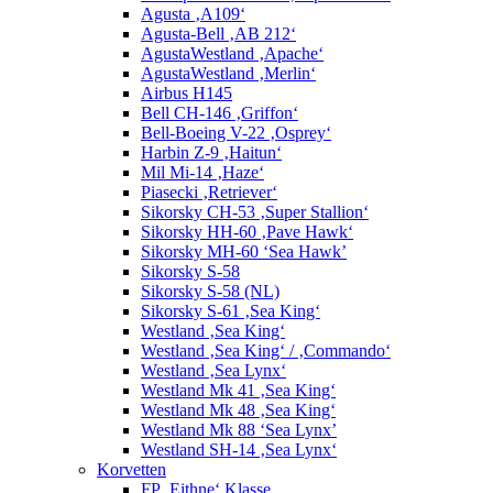
Agusta ‚A109‘
Agusta-Bell ‚AB 212‘
AgustaWestland ‚Apache‘
AgustaWestland ‚Merlin‘
Airbus H145
Bell CH-146 ‚Griffon‘
Bell-Boeing V-22 ‚Osprey‘
Harbin Z-9 ‚Haitun‘
Mil Mi-14 ‚Haze‘
Piasecki ‚Retriever‘
Sikorsky CH-53 ‚Super Stallion‘
Sikorsky HH-60 ‚Pave Hawk‘
Sikorsky MH-60 ‘Sea Hawk’
Sikorsky S-58
Sikorsky S-58 (NL)
Sikorsky S-61 ‚Sea King‘
Westland ‚Sea King‘
Westland ‚Sea King‘ / ‚Commando‘
Westland ‚Sea Lynx‘
Westland Mk 41 ‚Sea King‘
Westland Mk 48 ‚Sea King‘
Westland Mk 88 ‘Sea Lynx’
Westland SH-14 ‚Sea Lynx‘
Korvetten
FP ‚Eithne‘ Klasse