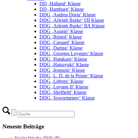
DD ‚Halland‘ Klasse
DD ‚Hamburg‘ Klasse
DDG ‚Andrea Doria‘ Klasse
DDG ‚Arleigh Burke‘ I/II Klasse
DDG ‚Arleigh Burke‘ IIA Klasse
DDG ‚Asagiri‘ Klasse
DDG ‚Bristol‘ Klasse
DDG ‚Cassard‘ Klasse
DDG ‚Daring‘ Klasse
DDG ‚Georges Leygues‘ Klasse
DDG ‚Hatakaze‘ Klasse
DDG ‚Hatsuyuki‘ Klasse
DDG ‚Iroquois‘ Klasse
DDG ‚L. D. de la Penne‘ Klasse
DDG ‚Lütjens‘ Klasse
DDG ‚Luyang II‘ Klasse
DDG ‚Sheffield‘ Klasse
DDG ‚Sowremenny‘ Klasse
Neueste Beiträge