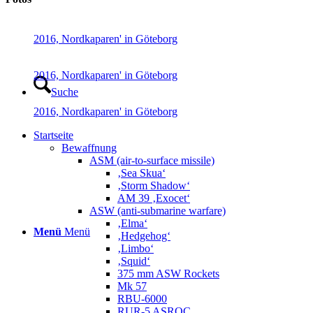
2016, Nordkaparen' in Göteborg
2016, Nordkaparen' in Göteborg
Suche
2016, Nordkaparen' in Göteborg
Startseite
Bewaffnung
ASM (air-to-surface missile)
‚Sea Skua‘
‚Storm Shadow‘
AM 39 ‚Exocet‘
ASW (anti-submarine warfare)
‚Elma‘
Menü
Menü
‚Hedgehog‘
‚Limbo‘
‚Squid‘
375 mm ASW Rockets
Mk 57
RBU-6000
RUR-5 ASROC