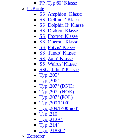
PP ‚Typ 60‘ Klasse
U-Boote
SS ‚Amphion‘ Klasse
SS ‚Delfinen‘ Klasse
SS ‚Dolphin II‘ Klasse
SS ‚Draken‘ Klasse
SS ‚Foxtrot‘ Klasse
SS ‚Oberon‘ Klasse
SS ‚Potvis‘ Klasse
SS ‚Tango‘ Klasse
SS ‚Zulu‘ Klasse
SS ‘Walrus’ Klasse
SSG ‚Juliett‘ Klasse
Typ ‚205‘
Typ ‚206‘
Typ ‚207‘ (DNK)
Typ ‚207‘ (NOR)
Typ ‚207‘ (POL)
Typ ‚209/1100‘
Typ ‚209/1400mod‘
Typ ‚210‘
Typ ‚212A‘
Typ ‚214‘
Typ ‚218SG‘
Zerstörer