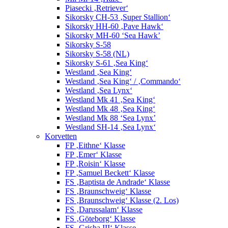
Piasecki ‚Retriever‘
Sikorsky CH-53 ‚Super Stallion‘
Sikorsky HH-60 ‚Pave Hawk‘
Sikorsky MH-60 ‘Sea Hawk’
Sikorsky S-58
Sikorsky S-58 (NL)
Sikorsky S-61 ‚Sea King‘
Westland ‚Sea King‘
Westland ‚Sea King‘ / ‚Commando‘
Westland ‚Sea Lynx‘
Westland Mk 41 ‚Sea King‘
Westland Mk 48 ‚Sea King‘
Westland Mk 88 ‘Sea Lynx’
Westland SH-14 ‚Sea Lynx‘
Korvetten
FP ‚Eithne‘ Klasse
FP ‚Emer‘ Klasse
FP ‚Roisin‘ Klasse
FP ‚Samuel Beckett‘ Klasse
FS ‚Baptista de Andrade‘ Klasse
FS ‚Braunschweig‘ Klasse
FS ‚Braunschweig‘ Klasse (2. Los)
FS ‚Darussalam‘ Klasse
FS ‚Göteborg‘ Klasse
FS ‚Grisha III‘ Klasse