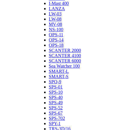
I-Mast 400
LANZA
LW-03
LW-08
MV-08
NS-100
OPS-11
OPS-14
OPS-18
SCANTER 2000
SCANTER 4100
SCANTER 6000
Sea Watcher 100
SMART-L
SMART-S
SPQ-9
SPS-01
SPS-10
SPS-40
SPS-49
SPS-52
SPS-67
SPS-702
SPY-1
TRS-3D/16