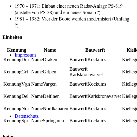
1970 – 1971: Einbau einer neuen Radar-Anlage PS-819
(anstelle von PS-38) und ein neues Sonar (?).
1981 – 1982: Vier der Boote werden modernisiert (Umfang
?).
Einheiten
Kennung
Name
Bauwerft
Kiel
Impressum
Dra
Draken
Kockums
Gri
Gripen
Karlskronavarvet
Vgn
Vargen
Kockums
Del
Delfinen
Karlskronavarvet
Nor
Nordkaparen
Kockums
Datenschutz
Spr
Springaren
Kockums
Fotos