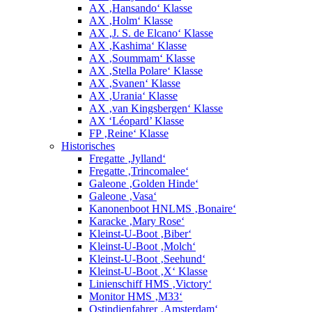
AX ‚Hansando‘ Klasse
AX ‚Holm‘ Klasse
AX ‚J. S. de Elcano‘ Klasse
AX ‚Kashima‘ Klasse
AX ‚Soummam‘ Klasse
AX ‚Stella Polare‘ Klasse
AX ‚Svanen‘ Klasse
AX ‚Urania‘ Klasse
AX ‚van Kingsbergen‘ Klasse
AX ‘Léopard’ Klasse
FP ‚Reine‘ Klasse
Historisches
Fregatte ‚Jylland‘
Fregatte ‚Trincomalee‘
Galeone ‚Golden Hinde‘
Galeone ‚Vasa‘
Kanonenboot HNLMS ‚Bonaire‘
Karacke ‚Mary Rose‘
Kleinst-U-Boot ‚Biber‘
Kleinst-U-Boot ‚Molch‘
Kleinst-U-Boot ‚Seehund‘
Kleinst-U-Boot ‚X‘ Klasse
Linienschiff HMS ‚Victory‘
Monitor HMS ‚M33‘
Ostindienfahrer ‚Amsterdam‘