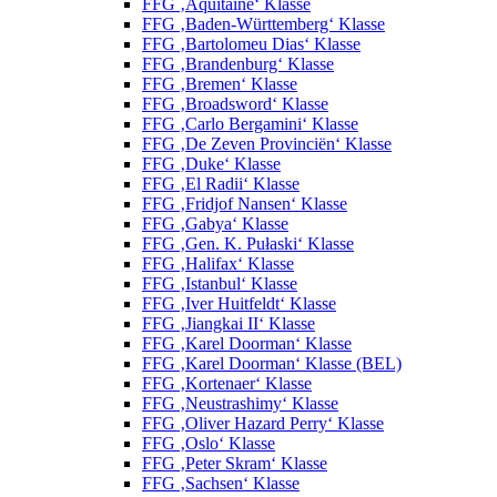
FFG ‚Aquitaine‘ Klasse
FFG ‚Baden-Württemberg‘ Klasse
FFG ‚Bartolomeu Dias‘ Klasse
FFG ‚Brandenburg‘ Klasse
FFG ‚Bremen‘ Klasse
FFG ‚Broadsword‘ Klasse
FFG ‚Carlo Bergamini‘ Klasse
FFG ‚De Zeven Provinciën‘ Klasse
FFG ‚Duke‘ Klasse
FFG ‚El Radii‘ Klasse
FFG ‚Fridjof Nansen‘ Klasse
FFG ‚Gabya‘ Klasse
FFG ‚Gen. K. Pułaski‘ Klasse
FFG ‚Halifax‘ Klasse
FFG ‚Istanbul‘ Klasse
FFG ‚Iver Huitfeldt‘ Klasse
FFG ‚Jiangkai II‘ Klasse
FFG ‚Karel Doorman‘ Klasse
FFG ‚Karel Doorman‘ Klasse (BEL)
FFG ‚Kortenaer‘ Klasse
FFG ‚Neustrashimy‘ Klasse
FFG ‚Oliver Hazard Perry‘ Klasse
FFG ‚Oslo‘ Klasse
FFG ‚Peter Skram‘ Klasse
FFG ‚Sachsen‘ Klasse