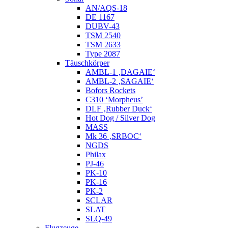
AN/AQS-18
DE 1167
DUBV-43
TSM 2540
TSM 2633
Type 2087
Täuschkörper
AMBL-1 ‚DAGAIE‘
AMBL-2 ‚SAGAIE‘
Bofors Rockets
C310 ‘Morpheus’
DLF ‚Rubber Duck‘
Hot Dog / Silver Dog
MASS
Mk 36 ‚SRBOC‘
NGDS
Philax
PJ-46
PK-10
PK-16
PK-2
SCLAR
SLAT
SLQ-49
Flugzeuge