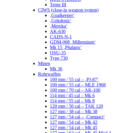
Terne III
CIWS (close-in weapon system)
‚Goalkeeper‘
‚Gökdeniz‘
‚Meroka‘
AK-630
CADS-N-1
GDM-008 ‚Millennium‘
Mk 15 ‚Phalanx‘
OSU-35
Type 730
Minen
Mk 36
Rohrwaffen
100 mm / 55 cal – ‚PJ-87‘
100 mm / 55 cal – MLE 1968
100 mm / 70 cal – AK-100
114 mm / 45 cal – Mk 6
114 mm / 55 cal – Mk 8
120 mm / 50 cal – TAK 120
127 mm / 38 cal – Mk 38
127 mm / 54 cal – ‚Compact‘
127 mm / 54 cal – Mk 42
127 mm / 54 cal – Mk 45
127 mm / 62 cal – Mk 45 Mod 4