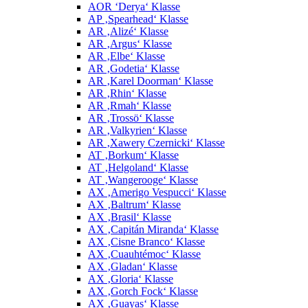
AOR ‘Derya‘ Klasse
AP ‚Spearhead‘ Klasse
AR ‚Alizé‘ Klasse
AR ‚Argus‘ Klasse
AR ‚Elbe‘ Klasse
AR ‚Godetia‘ Klasse
AR ‚Karel Doorman‘ Klasse
AR ‚Rhin‘ Klasse
AR ‚Rmah‘ Klasse
AR ‚Trossö‘ Klasse
AR ‚Valkyrien‘ Klasse
AR ‚Xawery Czernicki‘ Klasse
AT ‚Borkum‘ Klasse
AT ‚Helgoland‘ Klasse
AT ‚Wangerooge‘ Klasse
AX ‚Amerigo Vespucci‘ Klasse
AX ‚Baltrum‘ Klasse
AX ‚Brasil‘ Klasse
AX ‚Capitán Miranda‘ Klasse
AX ‚Cisne Branco‘ Klasse
AX ‚Cuauhtémoc‘ Klasse
AX ‚Gladan‘ Klasse
AX ‚Gloria‘ Klasse
AX ‚Gorch Fock‘ Klasse
AX ‚Guayas‘ Klasse