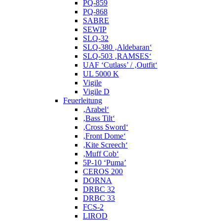
PQ-859
PQ-868
SABRE
SEWIP
SLQ-32
SLQ-380 ‚Aldebaran‘
SLQ-503 ‚RAMSES‘
UAF ‘Cutlass’ / ‚Outfit‘
UL 5000 K
Vigile
Vigile D
Feuerleitung
‚Arabel‘
‚Bass Tilt‘
‚Cross Sword‘
‚Front Dome‘
‚Kite Screech‘
‚Muff Cob‘
5P-10 ‘Puma’
CEROS 200
DORNA
DRBC 32
DRBC 33
FCS-2
LIROD