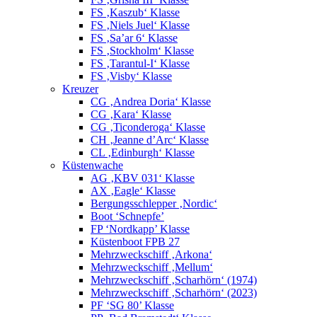
FS ‚Kaszub‘ Klasse
FS ‚Niels Juel‘ Klasse
FS ‚Sa’ar 6‘ Klasse
FS ‚Stockholm‘ Klasse
FS ‚Tarantul-I‘ Klasse
FS ‚Visby‘ Klasse
Kreuzer
CG ‚Andrea Doria‘ Klasse
CG ‚Kara‘ Klasse
CG ‚Ticonderoga‘ Klasse
CH ‚Jeanne d’Arc‘ Klasse
CL ‚Edinburgh‘ Klasse
Küstenwache
AG ‚KBV 031‘ Klasse
AX ‚Eagle‘ Klasse
Bergungsschlepper ‚Nordic‘
Boot ‘Schnepfe’
FP ‘Nordkapp’ Klasse
Küstenboot FPB 27
Mehrzweckschiff ‚Arkona‘
Mehrzweckschiff ‚Mellum‘
Mehrzweckschiff ‚Scharhörn‘ (1974)
Mehrzweckschiff ‚Scharhörn‘ (2023)
PF ‘SG 80’ Klasse