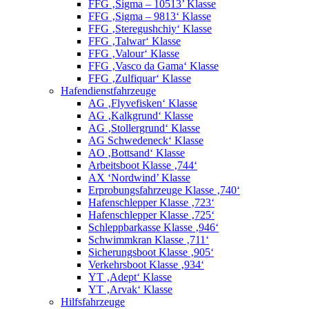
FFG ‚Sigma – 10513’ Klasse
FFG ‚Sigma – 9813‘ Klasse
FFG ‚Steregushchiy‘ Klasse
FFG ‚Talwar‘ Klasse
FFG ‚Valour‘ Klasse
FFG ‚Vasco da Gama‘ Klasse
FFG ‚Zulfiquar‘ Klasse
Hafendienstfahrzeuge
AG ‚Flyvefisken‘ Klasse
AG ‚Kalkgrund‘ Klasse
AG ‚Stollergrund‘ Klasse
AG Schwedeneck‘ Klasse
AO ‚Bottsand‘ Klasse
Arbeitsboot Klasse ‚744‘
AX ‘Nordwind’ Klasse
Erprobungsfahrzeuge Klasse ‚740‘
Hafenschlepper Klasse ‚723‘
Hafenschlepper Klasse ‚725‘
Schleppbarkasse Klasse ‚946‘
Schwimmkran Klasse ‚711‘
Sicherungsboot Klasse ‚905‘
Verkehrsboot Klasse ‚934‘
YT ‚Adept‘ Klasse
YT ‚Arvak‘ Klasse
Hilfsfahrzeuge