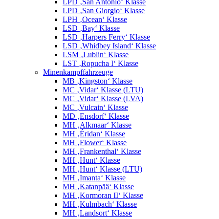
LPD ‚San Antonio‘ Klasse
LPD ‚San Giorgio‘ Klasse
LPH ‚Ocean‘ Klasse
LSD ‚Bay‘ Klasse
LSD ‚Harpers Ferry‘ Klasse
LSD ‚Whidbey Island‘ Klasse
LSM ‚Lublin‘ Klasse
LST ‚Ropucha I‘ Klasse
Minenkampffahrzeuge
MB ‚Kingston‘ Klasse
MC ‚Vidar‘ Klasse (LTU)
MC ‚Vidar‘ Klasse (LVA)
MC ‚Vulcain‘ Klasse
MD ‚Ensdorf‘ Klasse
MH ‚Alkmaar‘ Klasse
MH ‚Éridan‘ Klasse
MH ‚Flower‘ Klasse
MH ‚Frankenthal‘ Klasse
MH ‚Hunt‘ Klasse
MH ‚Hunt‘ Klasse (LTU)
MH ‚Imanta‘ Klasse
MH ‚Katanpää‘ Klasse
MH ‚Kormoran II‘ Klasse
MH ‚Kulmbach‘ Klasse
MH ‚Landsort‘ Klasse