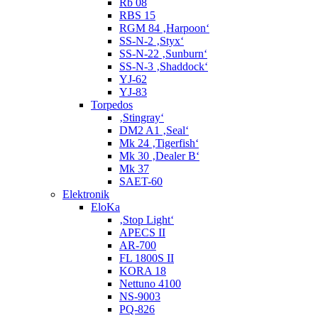
Rb 08
RBS 15
RGM 84 ‚Harpoon‘
SS-N-2 ‚Styx‘
SS-N-22 ‚Sunburn‘
SS-N-3 ‚Shaddock‘
YJ-62
YJ-83
Torpedos
‚Stingray‘
DM2 A1 ‚Seal‘
Mk 24 ‚Tigerfish‘
Mk 30 ‚Dealer B‘
Mk 37
SAET-60
Elektronik
EloKa
‚Stop Light‘
APECS II
AR-700
FL 1800S II
KORA 18
Nettuno 4100
NS-9003
PQ-826