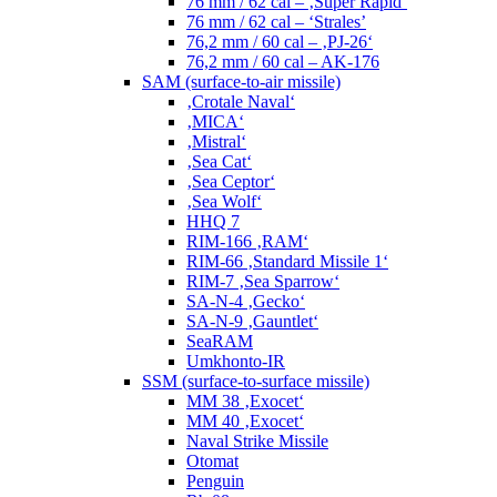
76 mm / 62 cal – ‚Super Rapid‘
76 mm / 62 cal – ‘Strales’
76,2 mm / 60 cal – ‚PJ-26‘
76,2 mm / 60 cal – AK-176
SAM (surface-to-air missile)
‚Crotale Naval‘
‚MICA‘
‚Mistral‘
‚Sea Cat‘
‚Sea Ceptor‘
‚Sea Wolf‘
HHQ 7
RIM-166 ‚RAM‘
RIM-66 ‚Standard Missile 1‘
RIM-7 ‚Sea Sparrow‘
SA-N-4 ‚Gecko‘
SA-N-9 ‚Gauntlet‘
SeaRAM
Umkhonto-IR
SSM (surface-to-surface missile)
MM 38 ‚Exocet‘
MM 40 ‚Exocet‘
Naval Strike Missile
Otomat
Penguin