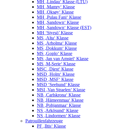
MH ‚Lindau‘ Klasse (LTU)
MH ‚Mamry‘ Klasse
MH ‚Oksøy‘ Klasse
MH ‚Pulau Fani‘ Klasse
MH ‚Sandown‘ Klasse
MH ‚Sandown‘ Klasse (EST)
MH ‘Styrsö’ Klasse
MS ‚Alta‘ Klasse
MS ‚Arholma‘ Klasse
MS ‚Dokkum‘ Klasse
MS ‚Goplo‘ Klasse
MS ‚Jan van Amstel‘ Klasse
MS ‚M-Serie‘ Klasse
MSC ‚Diest‘ Klasse
MSD ‚Holm‘ Klasse
MSD ‚MSF‘ Klasse
MSD ‘Seehund’ Klasse
MSI ‚Van Straelen‘ Klasse
NB ‚Carlskrona‘ Klasse
NB ‚Hämeenmaa‘ Klasse
NB ‚Pohjanmaa‘ Klasse
NS ‚Arkösund‘ Klasse
NS ‚Lindormen‘ Klasse
Patrouillenfahrzeuge
PF ‚Iltis‘ Klasse