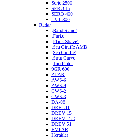
Serie 2500
SERO 15
SERO 400
TVT-300
Radar
‚Band Stand‘
‚Furke‘
‚Plank Shave‘
‚Sea Giraffe AMB‘
‚Sea Giraffe‘
‚Strut Curve‘
‚Top Plate‘
9GR 600
APAR
AWS-6
AWS-9
CWS-2
CWS-3
DA-08
DRBJ-11
DRBV 15
DRBV 15C
DRBV 51
EMPAR
Herakles