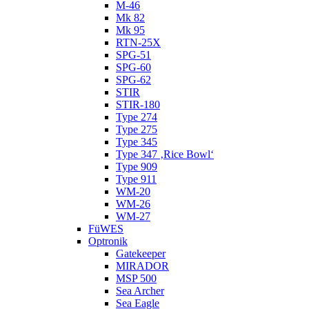
M-46
Mk 82
Mk 95
RTN-25X
SPG-51
SPG-60
SPG-62
STIR
STIR-180
Type 274
Type 275
Type 345
Type 347 ‚Rice Bowl‘
Type 909
Type 911
WM-20
WM-26
WM-27
FüWES
Optronik
Gatekeeper
MIRADOR
MSP 500
Sea Archer
Sea Eagle