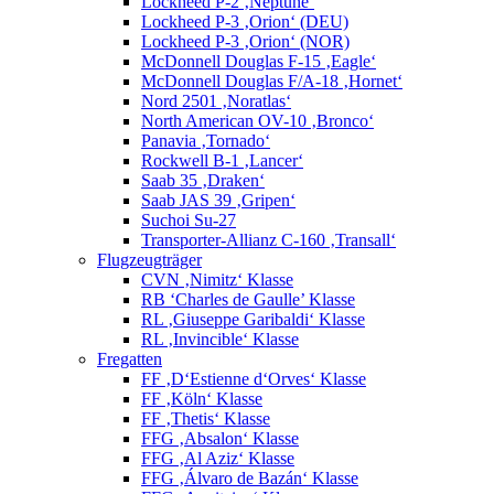
Lockheed P-2 ‚Neptune‘
Lockheed P-3 ‚Orion‘ (DEU)
Lockheed P-3 ‚Orion‘ (NOR)
McDonnell Douglas F-15 ‚Eagle‘
McDonnell Douglas F/A-18 ‚Hornet‘
Nord 2501 ‚Noratlas‘
North American OV-10 ‚Bronco‘
Panavia ‚Tornado‘
Rockwell B-1 ‚Lancer‘
Saab 35 ‚Draken‘
Saab JAS 39 ‚Gripen‘
Suchoi Su-27
Transporter-Allianz C-160 ‚Transall‘
Flugzeugträger
CVN ‚Nimitz‘ Klasse
RB ‘Charles de Gaulle’ Klasse
RL ‚Giuseppe Garibaldi‘ Klasse
RL ‚Invincible‘ Klasse
Fregatten
FF ‚D‘Estienne d‘Orves‘ Klasse
FF ‚Köln‘ Klasse
FF ‚Thetis‘ Klasse
FFG ‚Absalon‘ Klasse
FFG ‚Al Aziz‘ Klasse
FFG ‚Álvaro de Bazán‘ Klasse