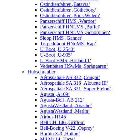
Ostindienfahrer ‚Batavia‘
Ostindienfahrer ‚Götheborg‘
Ostindienfahrer ‚Prins Willem‘
Panzerschiff HMS ‚Warrior‘
Panzerschiff HNLMS ‚Buffel‘
Panzerschiff HNLMS ‚Schorpioen‘
Sloop HMS ‚Gannet‘
Torpedoboot HNoMS ‚Rap‘
U-Boot ‚U-2540‘
U-Boot ‚U-995‘
U-Boot HMS ‚Holland 1‘
Vedettbåten HSwMs ‚Sprängaren‘
Hubschrauber
Aérospatiale AS 332 ‚Cougar‘
Aérospatiale SA 316 ‚Alouette III‘
Aérospatiale SA 321 ‚Super Frelon‘
Agusta ‚A109‘
Agusta-Bell ‚AB 212‘
AgustaWestland ‚Apache‘
AgustaWestland ‚Merlin‘
Airbus H145
Bell CH-146 ‚Griffon‘
Bell-Boeing V-22 ‚Osprey‘
Harbin Z-9 ‚Haitun‘
Mil Mi-14 ‚Haze‘