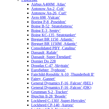
Airbus A400M ‚Atlas‘
Antonow An-2 ‚Colt‘
Antonow An-26 ‚Curl‘
Avro 698 ‚Vulcan‘
Boeing P-8 ‚Poseidon‘
Boing B-52 ‚Stratofortress‘
Boing E-3 ‚Sentry‘
Boing KC-135 ‚Stratotanker‘
Breguet BR 1150 ‚Atlantic‘
Breguet BR 1150M ‚Atlantic‘
Consolidated PBY ‚Catalina‘
Dassault ‚Rafale‘
Dassault ‚Super Étendard‘
Dornier Do 228
Douglas C-47 ‚Skytrain‘
Eurofighter ‚Typhoon‘
Fairchild-Republic A-10 ‚Thunderbolt II‘
Fairey ‚Gannet‘
General Dynamics F-16 ‚Falcon‘ (BEL)
General Dynamics F-16 ‚Falcon‘ (DK)
Grumman S-2 ‚Tracker‘
Iljuschin Il-28 ‘Beagle’
Lockheed C-130J ‚Super-Hercules‘
Lockheed CP-140 ‚Aurora‘