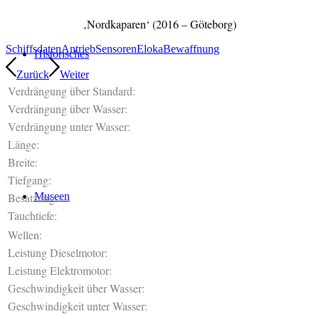
‚Nordkaparen‘ (2016 – Göteborg)
Schiffsdaten
Antrieb
Sensoren
Eloka
Bewaffnung
Historisches
Zurück
Weiter
Verdrängung über Standard:
Verdrängung über Wasser:
Verdrängung unter Wasser:
Länge:
Breite:
Tiefgang:
Besatzung:
Museen
Tauchtiefe:
Wellen:
Leistung Dieselmotor:
Leistung Elektromotor:
Geschwindigkeit über Wasser:
Geschwindigkeit unter Wasser: