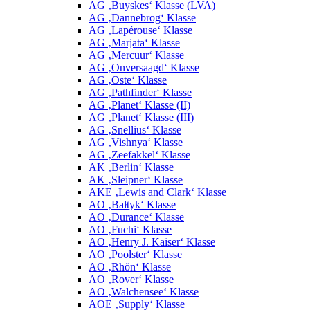
AG ‚Buyskes‘ Klasse (LVA)
AG ‚Dannebrog‘ Klasse
AG ‚Lapérouse‘ Klasse
AG ‚Marjata‘ Klasse
AG ‚Mercuur‘ Klasse
AG ‚Onversaagd‘ Klasse
AG ‚Oste‘ Klasse
AG ‚Pathfinder‘ Klasse
AG ‚Planet‘ Klasse (II)
AG ‚Planet‘ Klasse (III)
AG ‚Snellius‘ Klasse
AG ‚Vishnya‘ Klasse
AG ‚Zeefakkel‘ Klasse
AK ‚Berlin‘ Klasse
AK ‚Sleipner‘ Klasse
AKE ‚Lewis and Clark‘ Klasse
AO ‚Bałtyk‘ Klasse
AO ‚Durance‘ Klasse
AO ‚Fuchi‘ Klasse
AO ‚Henry J. Kaiser‘ Klasse
AO ‚Poolster‘ Klasse
AO ‚Rhön‘ Klasse
AO ‚Rover‘ Klasse
AO ‚Walchensee‘ Klasse
AOE ‚Supply‘ Klasse