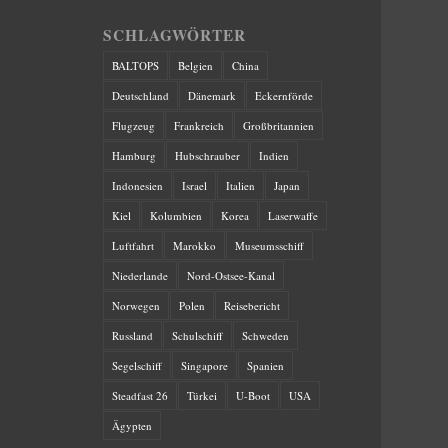
SCHLAGWÖRTER
BALTOPS
Belgien
China
Deutschland
Dänemark
Eckernförde
Flugzeug
Frankreich
Großbritannien
Hamburg
Hubschrauber
Indien
Indonesien
Israel
Italien
Japan
Kiel
Kolumbien
Korea
Laserwaffe
Luftfahrt
Marokko
Museumsschiff
Niederlande
Nord-Ostsee-Kanal
Norwegen
Polen
Reisebericht
Russland
Schulschiff
Schweden
Segelschiff
Singapore
Spanien
Steadfast 26
Türkei
U-Boot
USA
Ägypten