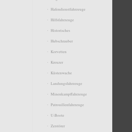
Hafendienstfahrzeuge
Hilfsfahrzeuge
Historisches
Hubschrauber
Korvetten
Kreuzer
Küstenwache
Landungsfahrzeuge
Minenkampffahrzeuge
Patrouillenfahrzeuge
U-Boote
Zerstörer