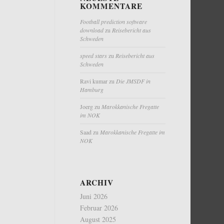
KOMMENTARE
Football prediction software
download
zu
Reisebericht aus
Schweden
speed stars
zu
Reisebericht aus
Schweden
Ravi kumar
zu
Die JMSDF in
Hamburg
Joerg
zu
Marokkanische Fregatte
im NOK
Saad
zu
Marokkanische Fregatte im
NOK
ARCHIV
Juni 2026
Februar 2026
August 2025