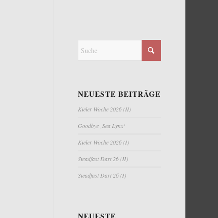
NEUESTE BEITRÄGE
Kieler Woche 2026 (II)
Goodbye ‚Sea Lynx‘
Kieler Woche 2026 (I)
Steadfast Dart 26 (II)
Steadfast Dart 26 (I)
NEUESTE