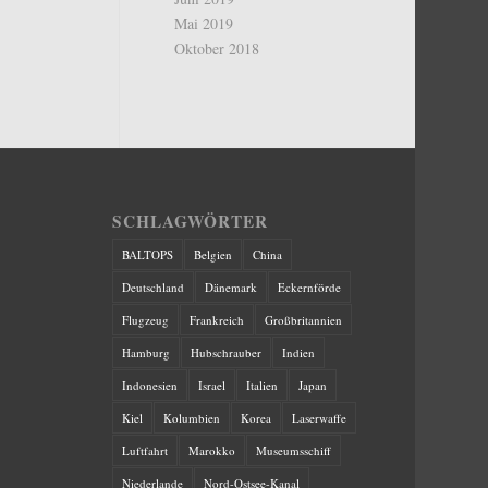
Mai 2019
Oktober 2018
SCHLAGWÖRTER
BALTOPS
Belgien
China
Deutschland
Dänemark
Eckernförde
Flugzeug
Frankreich
Großbritannien
Hamburg
Hubschrauber
Indien
Indonesien
Israel
Italien
Japan
Kiel
Kolumbien
Korea
Laserwaffe
Luftfahrt
Marokko
Museumsschiff
Niederlande
Nord-Ostsee-Kanal