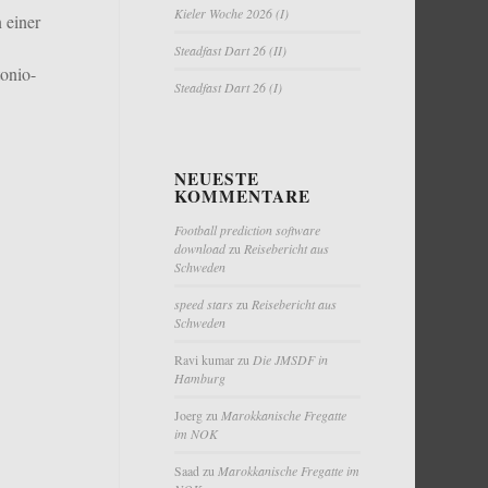
Kieler Woche 2026 (I)
 einer
Steadfast Dart 26 (II)
onio-
Steadfast Dart 26 (I)
NEUESTE
KOMMENTARE
Football prediction software
download
zu
Reisebericht aus
Schweden
speed stars
zu
Reisebericht aus
Schweden
Ravi kumar
zu
Die JMSDF in
Hamburg
Joerg
zu
Marokkanische Fregatte
im NOK
Saad
zu
Marokkanische Fregatte im