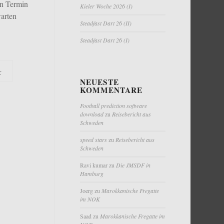
en Termin
Kieler Woche 2026 (I)
warten
Steadfast Dart 26 (II)
Steadfast Dart 26 (I)
K
NEUESTE
KOMMENTARE
Football prediction software
download
zu
Reisebericht aus
Schweden
speed stars
zu
Reisebericht aus
Schweden
Ravi kumar
zu
Die JMSDF in
Hamburg
Joerg
zu
Marokkanische Fregatte
im NOK
Saad
zu
Marokkanische Fregatte im