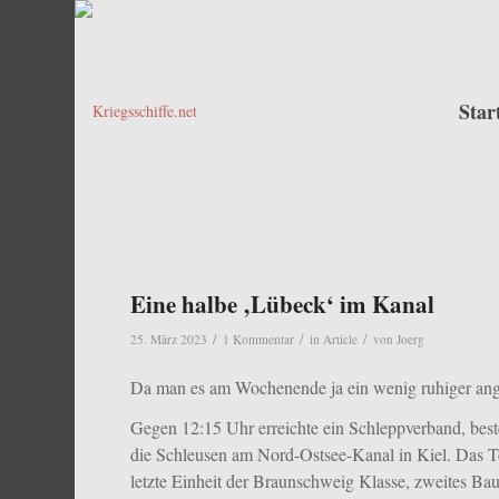
Star
Eine halbe ‚Lübeck‘ im Kanal
/
/
/
25. März 2023
1 Kommentar
in
Article
von
Joerg
Da man es am Wochenende ja ein wenig ruhiger angehe
Gegen 12:15 Uhr erreichte ein Schleppverband, best
die Schleusen am Nord-Ostsee-Kanal in Kiel. Das Te
letzte Einheit der Braunschweig Klasse, zweites Bau