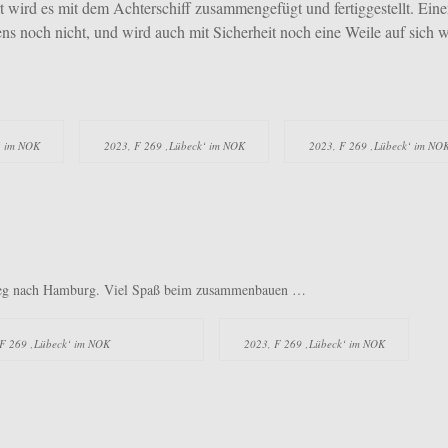
ird es mit dem Achterschiff zusammengefügt und fertiggestellt. Ein
ns noch nicht, und wird auch mit Sicherheit noch eine Weile auf sich 
‘ im NOK
2023, F 269 ‚Lübeck‘ im NOK
2023, F 269 ‚Lübeck‘ im NO
m Weg nach Hamburg. Viel Spaß beim zusammenbauen …
 F 269 ‚Lübeck‘ im NOK
2023, F 269 ‚Lübeck‘ im NOK