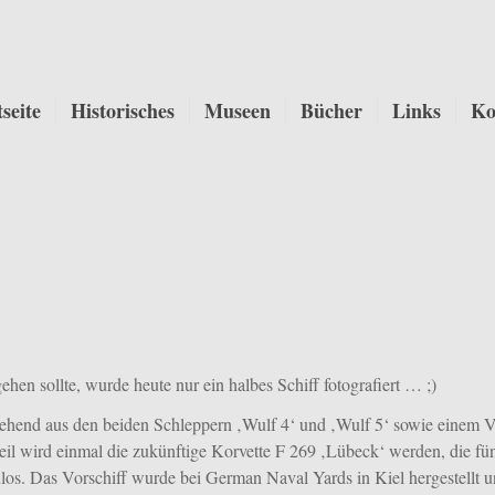
tseite
Historisches
Museen
Bücher
Links
Ko
n sollte, wurde heute nur ein halbes Schiff fotografiert … ;)
ehend aus den beiden Schleppern ‚Wulf 4‘ und ‚Wulf 5‘ sowie einem V
il wird einmal die zukünftige Korvette F 269 ‚Lübeck‘ werden, die fü
los. Das Vorschiff wurde bei German Naval Yards in Kiel hergestellt un