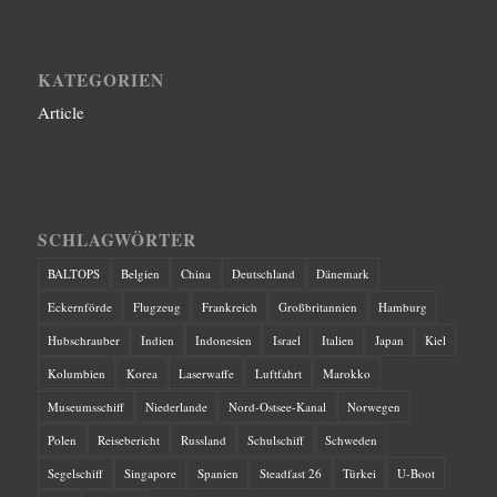
KATEGORIEN
Article
SCHLAGWÖRTER
BALTOPS
Belgien
China
Deutschland
Dänemark
Eckernförde
Flugzeug
Frankreich
Großbritannien
Hamburg
Hubschrauber
Indien
Indonesien
Israel
Italien
Japan
Kiel
Kolumbien
Korea
Laserwaffe
Luftfahrt
Marokko
Museumsschiff
Niederlande
Nord-Ostsee-Kanal
Norwegen
Polen
Reisebericht
Russland
Schulschiff
Schweden
Segelschiff
Singapore
Spanien
Steadfast 26
Türkei
U-Boot