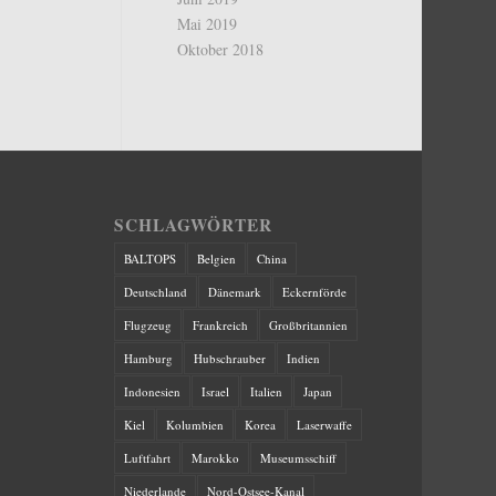
Mai 2019
Oktober 2018
SCHLAGWÖRTER
BALTOPS
Belgien
China
Deutschland
Dänemark
Eckernförde
Flugzeug
Frankreich
Großbritannien
Hamburg
Hubschrauber
Indien
Indonesien
Israel
Italien
Japan
Kiel
Kolumbien
Korea
Laserwaffe
Luftfahrt
Marokko
Museumsschiff
Niederlande
Nord-Ostsee-Kanal