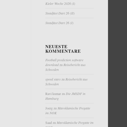
Kieler Woche 2026 (I)
Steadfast Dart 26 (II)
Steadfast Dart 26 (I)
NEUESTE
KOMMENTARE
Football prediction software
download
zu
Reisebericht aus
Schweden
speed stars
zu
Reisebericht aus
Schweden
Ravi kumar
zu
Die JMSDF in
Hamburg
Joerg
zu
Marokkanische Fregatte
im NOK
Saad
zu
Marokkanische Fregatte im