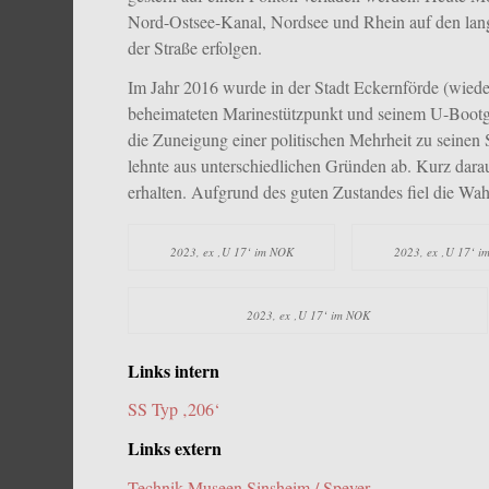
Nord-Ostsee-Kanal, Nordsee und Rhein auf den lan
der Straße erfolgen.
Im Jahr 2016 wurde in der Stadt Eckernförde (wiede
beheimateten Marinestützpunkt und seinem U-Bootge
die Zuneigung einer politischen Mehrheit zu seinen 
lehnte aus unterschiedlichen Gründen ab. Kurz dar
erhalten. Aufgrund des guten Zustandes fiel die Wah
2023, ex ‚U 17‘ im NOK
2023, ex ‚U 17‘ 
2023, ex ‚U 17‘ im NOK
Links intern
SS Typ ‚206‘
Links extern
Technik Museen Sinsheim / Speyer