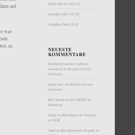
Kieler Woche 2026 (I)
dann auf
Steadfast Dart 26 (II)
Steadfast Dart 26 (I)
er war
förde
206A zu
NEUESTE
KOMMENTARE
Football prediction software
download
zu
Reisebericht aus
Schweden
speed stars
zu
Reisebericht aus
Schweden
Ravi kumar
zu
Die JMSDF in
Hamburg
Joerg
zu
Marokkanische Fregatte
im NOK
Saad
zu
Marokkanische Fregatte im