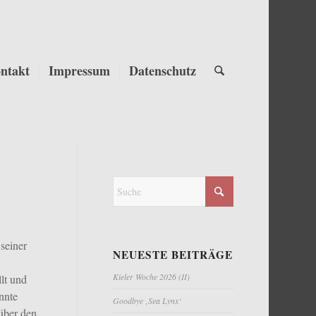
ntakt
Impressum
Datenschutz
seiner
NEUESTE BEITRÄGE
Kieler Woche 2026 (II)
lt und
nnte
Goodbye ‚Sea Lynx‘
über den