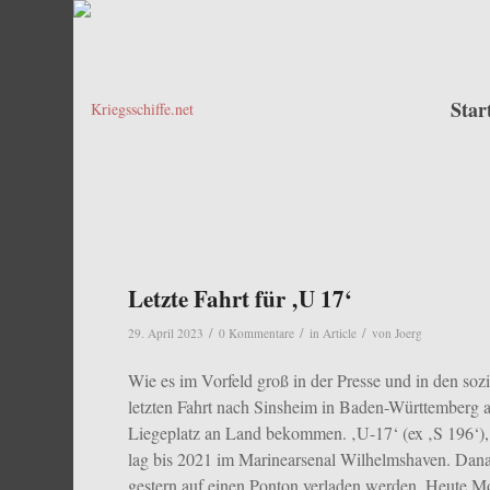
Star
Letzte Fahrt für ‚U 17‘
/
/
/
29. April 2023
0 Kommentare
in
Article
von
Joerg
Wie es im Vorfeld groß in der Presse und in den so
letzten Fahrt nach Sinsheim in Baden-Württemberg 
Liegeplatz an Land bekommen.
‚U-17‘ (ex ‚S 196‘)
lag bis 2021 im Marinearsenal Wilhelmshaven. Danac
gestern auf einen Ponton verladen werden. Heute Mo