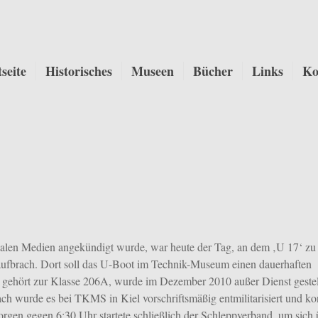
tseite
Historisches
Museen
Bücher
Links
Ko
zialen Medien angekündigt wurde, war heute der Tag, an dem ‚U 17‘ zu 
aufbrach. Dort soll das U-Boot im Technik-Museum einen dauerhaften
, gehört zur Klasse 206A, wurde im Dezember 2010 außer Dienst gestel
h wurde es bei TKMS in Kiel vorschriftsmäßig entmilitarisiert und ko
rgen gegen 6:30 Uhr startete schließlich der Schleppverband, um sich 