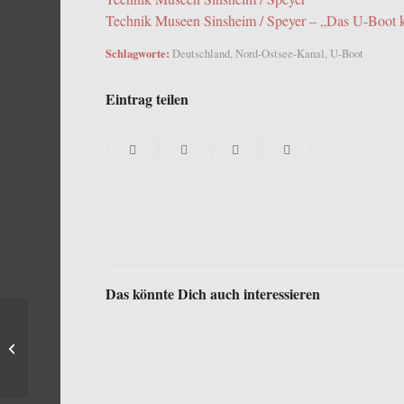
Technik Museen Sinsheim / Speyer – „Das U-Boot
Schlagworte:
Deutschland
,
Nord-Ostsee-Kanal
,
U-Boot
Eintrag teilen
Das könnte Dich auch interessieren
RSS ‚Impeccable‘ im
NOK