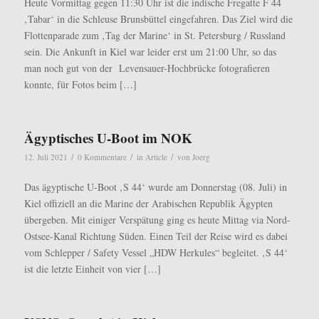
Heute Vormittag gegen 11:30 Uhr ist die indische Fregatte F 44
‚Tabar‘ in die Schleuse Brunsbüttel eingefahren. Das Ziel wird die
Flottenparade zum ‚Tag der Marine‘ in St. Petersburg / Russland
sein. Die Ankunft in Kiel war leider erst um 21:00 Uhr, so das
man noch gut von der Levensauer-Hochbrücke fotografieren
konnte, für Fotos beim […]
Ägyptisches U-Boot im NOK
/
/
/
12. Juli 2021
0 Kommentare
in
Article
von
Joerg
Das ägyptische U-Boot ‚S 44‘ wurde am Donnerstag (08. Juli) in
Kiel offiziell an die Marine der Arabischen Republik Ägypten
übergeben. Mit einiger Verspätung ging es heute Mittag via Nord-
Ostsee-Kanal Richtung Süden. Einen Teil der Reise wird es dabei
vom Schlepper / Safety Vessel „HDW Herkules“ begleitet. ‚S 44‘
ist die letzte Einheit von vier […]