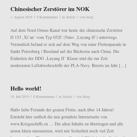
Chinesischer Zerstörer im NOK
/
/
/
1. August 2019
0 Kommentare
in
Article
von
Joerg
Auf dem Nord-Ostsee-Kanal war heute der chinesische Zerstörer
D 153 ‚Xi’an‘ vom Typ 052C (Nato: ‚Luyang II‘) unterwegs.
Vermutlich befand er sich auf dem Weg von einer Flottenparade in
Sankt Petersburg / Russland auf der Rückreise nach China. Die
Einheiten der DDG ‚Luyang II‘ Klasse sind die zur Zeit
modernsten Luftabwehrschiffe der PLA-Navy. Bereits im Jahr […]
Hello world!
/
/
/
19. Juli 2019
0 Kommentare
in
Article
von
Joerg
Hallo liebe Freunde der grauen Flotte, nach über 14 Jahren!
Entsteht hier endlich die neu gestaltete Internetseite von
www.Kriegsschiffe.eu … Die alten Inhalte zu übertragen und alle
neuen Ideen umzusetzen, wird mit Sicherheit noch viel Zeit