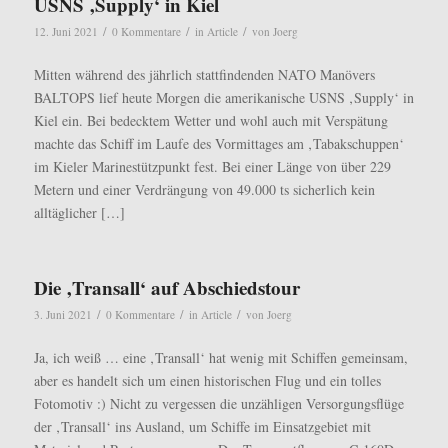
USNS ‚Supply‘ in Kiel
/
/
/
12. Juni 2021
0 Kommentare
in
Article
von
Joerg
Mitten während des jährlich stattfindenden NATO Manövers
BALTOPS lief heute Morgen die amerikanische USNS ‚Supply‘ in
Kiel ein. Bei bedecktem Wetter und wohl auch mit Verspätung
machte das Schiff im Laufe des Vormittages am ‚Tabakschuppen‘
im Kieler Marinestützpunkt fest. Bei einer Länge von über 229
Metern und einer Verdrängung von 49.000 ts sicherlich kein
alltäglicher […]
Die ‚Transall‘ auf Abschiedstour
/
/
/
3. Juni 2021
0 Kommentare
in
Article
von
Joerg
Ja, ich weiß … eine ‚Transall‘ hat wenig mit Schiffen gemeinsam,
aber es handelt sich um einen historischen Flug und ein tolles
Fotomotiv :) Nicht zu vergessen die unzähligen Versorgungsflüge
der ‚Transall‘ ins Ausland, um Schiffe im Einsatzgebiet mit