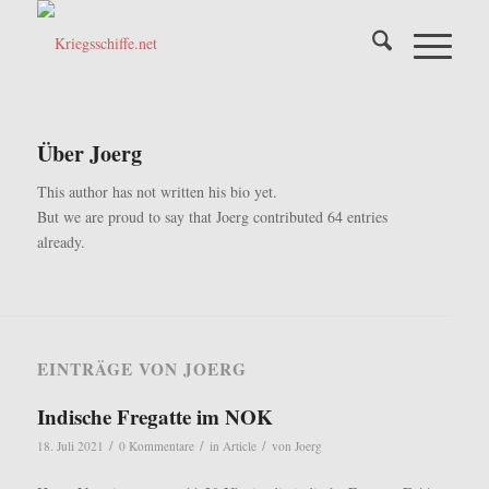
Über
Joerg
This author has not written his bio yet.
But we are proud to say that
Joerg
contributed 64 entries
already.
EINTRÄGE VON JOERG
Indische Fregatte im NOK
/
/
/
18. Juli 2021
0 Kommentare
in
Article
von
Joerg