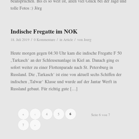
beanspruchen. Bis es so weit ist, allen viel Glück bei der Jagd und
tolle Fotos :) Jörg
Indische Fregatte im NOK
/
/
/
18. Juli 2019
0 Kommentare
in
Article
von
Joerg
Heute morgen gegen 04:30 Uhr kam die indische Fregatte F 50
‚Tarkasch‘ an der Schleusenanlage in Kiel an. Danach ging es
sofort weiter zu einer Flottenparade nach St. Petersburg in
Russland. Die ‚Tarkasch‘ ist eine von aktuell sechs Schiffen der
indischen ‚Talwar‘ Klasse und wurde auf der Jantar Werft in
Russland gebaut. Für richtig gute […]
6
«
‹
4
5
Seite 6 von 7
7
›