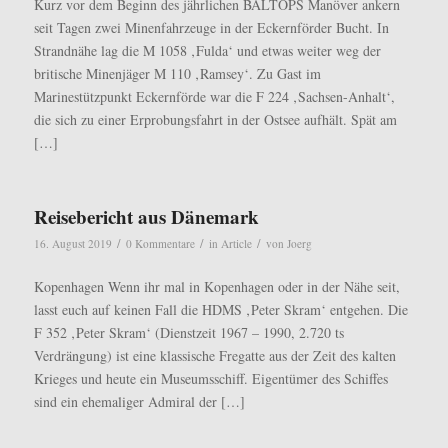
Kurz vor dem Beginn des jährlichen BALTOPS Manöver ankern
seit Tagen zwei Minenfahrzeuge in der Eckernförder Bucht. In
Strandnähe lag die M 1058 ‚Fulda‘ und etwas weiter weg der
britische Minenjäger M 110 ‚Ramsey‘. Zu Gast im
Marinestützpunkt Eckernförde war die F 224 ‚Sachsen-Anhalt‘,
die sich zu einer Erprobungsfahrt in der Ostsee aufhält. Spät am
[…]
Reisebericht aus Dänemark
/
/
/
16. August 2019
0 Kommentare
in
Article
von
Joerg
Kopenhagen Wenn ihr mal in Kopenhagen oder in der Nähe seit,
lasst euch auf keinen Fall die HDMS ‚Peter Skram‘ entgehen. Die
F 352 ‚Peter Skram‘ (Dienstzeit 1967 – 1990, 2.720 ts
Verdrängung) ist eine klassische Fregatte aus der Zeit des kalten
Krieges und heute ein Museumsschiff. Eigentümer des Schiffes
sind ein ehemaliger Admiral der […]