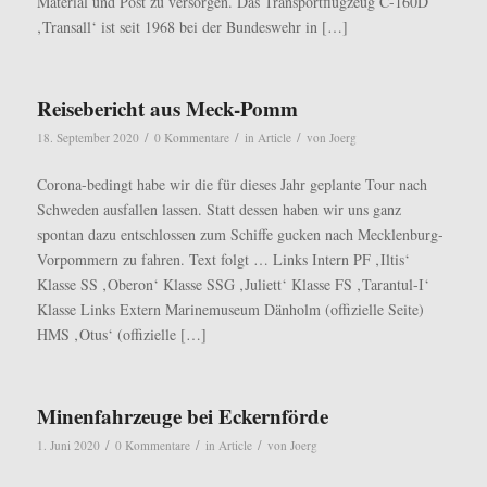
Material und Post zu versorgen. Das Transportflugzeug C-160D
‚Transall‘ ist seit 1968 bei der Bundeswehr in […]
Reisebericht aus Meck-Pomm
/
/
/
18. September 2020
0 Kommentare
in
Article
von
Joerg
Corona-bedingt habe wir die für dieses Jahr geplante Tour nach
Schweden ausfallen lassen. Statt dessen haben wir uns ganz
spontan dazu entschlossen zum Schiffe gucken nach Mecklenburg-
Vorpommern zu fahren. Text folgt … Links Intern PF ‚Iltis‘
Klasse SS ‚Oberon‘ Klasse SSG ‚Juliett‘ Klasse FS ‚Tarantul-I‘
Klasse Links Extern Marinemuseum Dänholm (offizielle Seite)
HMS ‚Otus‘ (offizielle […]
Minenfahrzeuge bei Eckernförde
/
/
/
1. Juni 2020
0 Kommentare
in
Article
von
Joerg