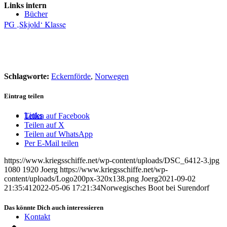
Links intern
Bücher
PG ‚Skjold‘ Klasse
Schlagworte:
Eckernförde
,
Norwegen
Eintrag teilen
Links
Teilen auf Facebook
Teilen auf X
Teilen auf WhatsApp
Per E-Mail teilen
https://www.kriegsschiffe.net/wp-content/uploads/DSC_6412-3.jpg
1080
1920
Joerg
https://www.kriegsschiffe.net/wp-
content/uploads/Logo200px-320x138.png
Joerg
2021-09-02
21:35:41
2022-05-06 17:21:34
Norwegisches Boot bei Surendorf
Das könnte Dich auch interessieren
Kontakt