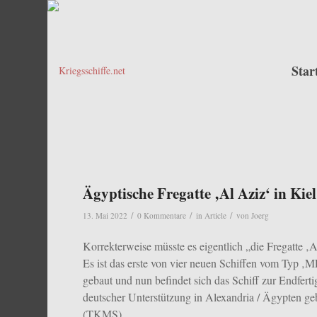
Star
Ägyptische Fregatte ‚Al Aziz‘ in Kiel
/
/
/
13. Mai 2022
0 Kommentare
in
Article
von
Joerg
Korrekterweise müsste es eigentlich „die Fregatte ‚
Es ist das erste von vier neuen Schiffen vom Typ
gebaut und nun befindet sich das Schiff zur Endferti
deutscher Unterstützung in Alexandria / Ägypten g
(TKMS).