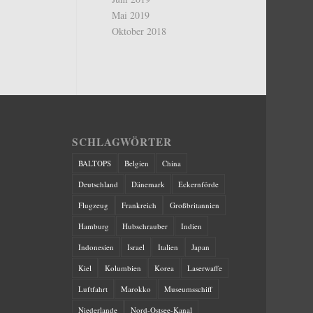
Mai 2019
Oktober 2018
SCHLAGWÖRTER
BALTOPS
Belgien
China
Deutschland
Dänemark
Eckernförde
Flugzeug
Frankreich
Großbritannien
Hamburg
Hubschrauber
Indien
Indonesien
Israel
Italien
Japan
Kiel
Kolumbien
Korea
Laserwaffe
Luftfahrt
Marokko
Museumsschiff
Niederlande
Nord-Ostsee-Kanal