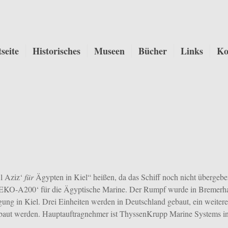
tseite
Historisches
Museen
Bücher
Links
Ko
Al Aziz‘
für
Ägypten in Kiel“ heißen, da das Schiff noch nicht übergeb
 ‚MEKO-A200‘ für die Ägyptische Marine. Der Rumpf wurde in Bremerh
gung in Kiel. Drei Einheiten werden in Deutschland gebaut, ein weiteres
ebaut werden. Hauptauftragnehmer ist ThyssenKrupp Marine Systems in