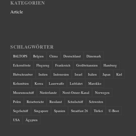
KATEGORIEN
Article
SCHLAGWÖRTER
BALTOPS
Belgien
China
Deutschland
Dänemark
Eckernförde
Flugzeug
Frankreich
Großbritannien
Hamburg
Hubschrauber
Indien
Indonesien
Israel
Italien
Japan
Kiel
Kolumbien
Korea
Laserwaffe
Luftfahrt
Marokko
Museumsschiff
Niederlande
Nord-Ostsee-Kanal
Norwegen
Polen
Reisebericht
Russland
Schulschiff
Schweden
Segelschiff
Singapore
Spanien
Steadfast 26
Türkei
U-Boot
USA
Ägypten