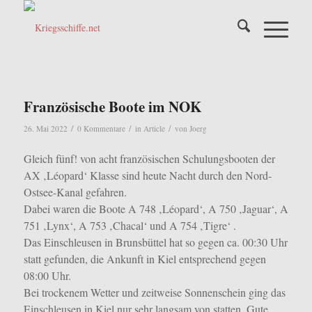
Französische Boote im NOK
/
/
/
26. Mai 2022
0 Kommentare
in
Article
von
Joerg
Gleich fünf! von acht französischen Schulungsbooten der
AX ‚Léopard‘ Klasse sind heute Nacht durch den Nord-
Ostsee-Kanal gefahren.
Dabei waren die Boote A 748 ‚Léopard‘, A 750 ‚Jaguar‘, A
751 ‚Lynx‘, A 753 ‚Chacal‘ und A 754 ‚Tigre‘ .
Das Einschleusen in Brunsbüttel hat so gegen ca. 00:30 Uhr
statt gefunden, die Ankunft in Kiel entsprechend gegen
08:00 Uhr.
Bei trockenem Wetter und zeitweise Sonnenschein ging das
Einschleusen in Kiel nur sehr langsam von statten. Gute