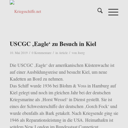
USCGC ‚Eagle‘ zu Besuch in Kiel
/
/
/
10. Mai 2019
0 Kommentare
in
Article
von
Joerg
Die USCGC ‚Eagle‘ der amerikanischen Küstenwache ist
auf einer Ausbildungsreise und besucht Kiel, um neue
Kadetten an Bord zu nehmen.
Das Schiff wurde 1936 bei Blohm & Voss in Hamburg auf
Kiel gelegt und noch im gleichen Jahr bei der deutschen
Kriegsmarine als ‚Horst Wessel‘ in Dienst gestellt.
Sie ist
eines der Schwesterschiffe der deutschen ‚Gorch Fock‘ und
wurde ebenfalls als Bark getakelt. Nach Kriegsende ging sie
1946 als Reparationsleistung in die USA. Heimathafen ist
seitdem New London im Bundesstaat Conneticut.