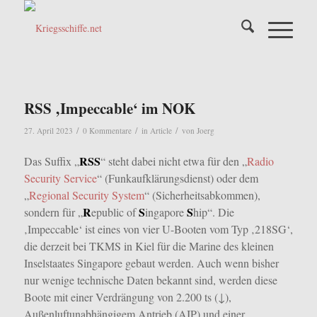
RSS ‚Impeccable‘ im NOK
/
/
/
27. April 2023
0 Kommentare
in
Article
von
Joerg
RSS
Das Suffix „
“ steht dabei nicht etwa für den „
Radio
Security Service
“ (Funkaufklärungsdienst) oder dem
„
Regional Security System
“ (Sicherheitsabkommen),
R
S
S
sondern für „
epublic of
ingapore
hip“. Die
‚Impeccable‘ ist eines von vier U-Booten vom Typ ‚218SG‘,
die derzeit bei TKMS in Kiel für die Marine des kleinen
Inselstaates Singapore gebaut werden. Auch wenn bisher
nur wenige technische Daten bekannt sind, werden diese
Boote mit einer Verdrängung von 2.200 ts (↓),
Außenluftunabhängigem Antrieb (AIP) und einer